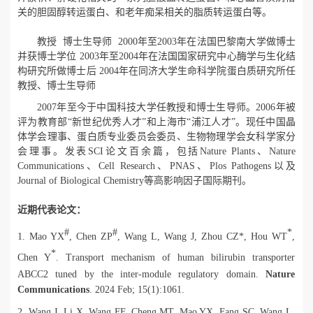
关的胆固醇转运蛋白、和老年痴呆相关的脂质转运蛋白等。
教授 博士生导师
2000年至2003年
在
法国巴黎南大学做博士
并获博士学位
2003年至
2
004
年在法国国家研究中心酶学与生化结
构研究所做博士后 2004年在同济大学生命科学院蛋白质研究所任
教授、博士生导师
2007年至今于中国科技大学任教授和博士生导师。
2006年被
评为教育部“新世纪优秀人才”和上海市“浦江人才”。
现任中国晶
体学会理事
、蛋白质专业委员会委员、生物物理学会女科学家分
会理事
。
发表SCI论文
百余
篇，包括
Nature
Plants
、Nature
Communications、Cell
Research、
PNAS、
Plos Pathogens
以及
Journal of Biological Chemistry
等
高影响因子国际期刊。
近期代表论文：
#
#
*
1. Mao YX
, Chen ZP
, Wang L, Wang J, Zhou CZ*, Hou WT
,
*
Chen Y
. Transport mechanism of human bilirubin transporter
ABCC2 tuned by the inter-module regulatory domain.
Nature
Communications
. 2024 Feb; 15(1):1061.
2. Wang J, Li X, Wang FF, Cheng MT, Mao YX, Fang SC, Wang L,