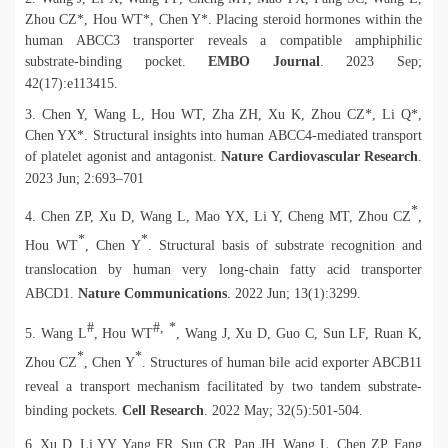
Zhou CZ*, Hou WT*, Chen Y*. Placing steroid hormones within the
human ABCC3 transporter reveals a compatible amphiphilic
substrate-binding pocket.
EMBO Journal
. 2023 Sep;
42(17):e113415.
3. Chen Y, Wang L, Hou WT, Zha ZH, Xu K, Zhou CZ*, Li Q*,
Chen YX*. Structural insights into human ABCC4-mediated transport
of platelet agonist and antagonist.
Nature Cardiovascular Research
.
2023 Jun; 2:693–701
*
4. Chen ZP, Xu D, Wang L, Mao YX, Li Y, Cheng MT, Zhou CZ
,
*
*
Hou WT
, Chen Y
. Structural basis of substrate recognition and
translocation by human very long-chain fatty acid transporter
ABCD1.
Nature Communications
. 2022 Jun; 13(1):3299
.
#
#, *
5. Wang L
, Hou WT
, Wang J, Xu D, Guo C, Sun LF, Ruan K,
*
*
Zhou CZ
, Chen Y
. Structures of human bile acid exporter ABCB11
reveal a transport mechanism facilitated by two tandem substrate-
binding pockets.
Cell Research
. 2022 May; 32(5):501-504.
6. Xu D, Li YY, Yang FR, Sun CR, Pan JH, Wang L, Chen ZP, Fang