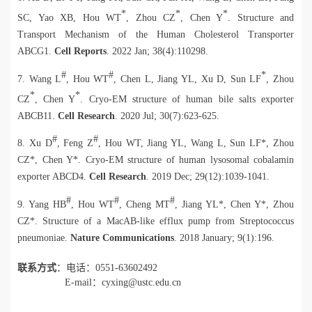
*
*
*
SC, Yao XB, Hou WT
, Zhou CZ
, Chen Y
. Structure and
Transport Mechanism of the Human Cholesterol Transporter
ABCG1.
Cell Reports
.
2022 Jan; 38(4):110298.
#
#
*
7. Wang L
, Hou WT
, Chen L, Jiang YL, Xu D, Sun LF
, Zhou
*
*
CZ
, Chen Y
. Cryo-EM structure of human bile salts exporter
ABCB11.
Cell Research
. 2020 Jul; 30(7):623-625.
#
#
8. Xu D
, Feng Z
, Hou WT, Jiang YL, Wang L, Sun LF*, Zhou
CZ*, Chen Y*. Cryo-EM structure of human lysosomal cobalamin
exporter ABCD4.
Cell Research
. 2019 Dec; 29(12):1039-1041.
#
#
#
9. Yang HB
, Hou WT
, Cheng MT
, Jiang YL*, Chen Y*, Zhou
CZ*. Structure of a MacAB-like efflux pump from Streptococcus
pneumoniae.
Nature Communications
. 2018 January; 9(1):196.
联系方式
：电话：0551-63602492
E-mail：
cyxing@ustc.edu.cn