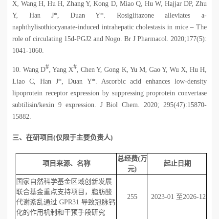
X, Wang H, Hu H, Zhang Y, Kong D, Miao Q, Hu W, Hajjar DP, Zhu
Y, Han J*, Duan Y*. Rosiglitazone alleviates a-
naphthylisothiocyanate-induced intrahepatic cholestasis in mice – The
role of circulating 15d-PGJ2 and Nogo. Br J Pharmacol. 2020;177(5):
1041-1060.
#
#
10.
Wang D
, Yang X
, Chen Y, Gong K, Yu M, Gao Y, Wu X, Hu H,
Liao C, Han J*, Duan Y*. Ascorbic acid enhances low-density
lipoprotein receptor expression by suppressing proprotein convertase
subtilisin/kexin 9 expression. J Biol Chem. 2020; 295(47):15870-
15882.
三、在研项目
(
仅限于主要负责人
)
总经费
(
万
项目来源、名称
起止日期
元
)
国家自然科学基金
区域创新发展
联合基金重点支持项目，脂肪酸
255
2023-01
至
2026-12
代谢紊乱通过
GPR31
导致冠脉钙
化的作用机制和干预手段研究