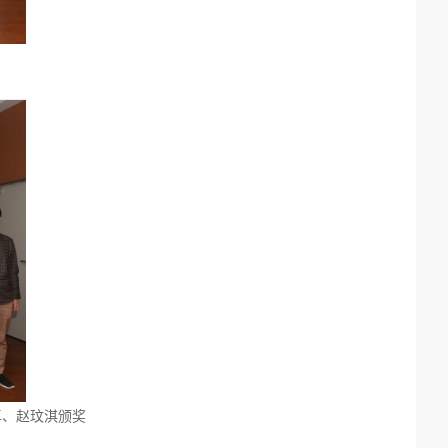
卓、赵玟淇颁奖