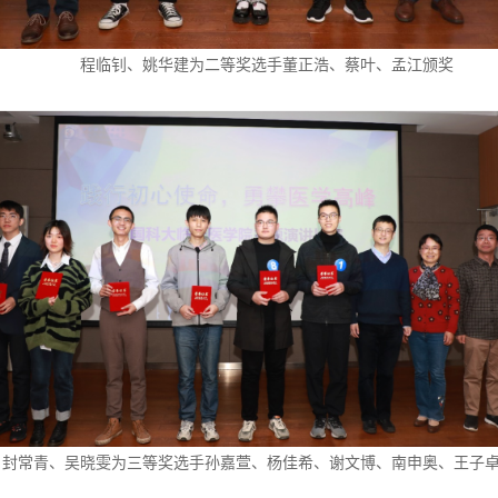
程临钊、姚华建为二等奖选手董正浩、蔡叶、孟江颁奖
、封常青、吴晓雯为三等奖选手孙嘉萱、杨佳希、谢文博、南申奥、王子