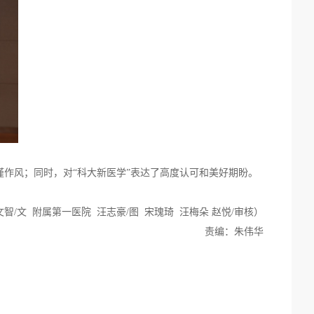
作风；同时，对“科大新医学”表达了高度认可和美好期盼。
文智
/
文 附属第一医院 汪志豪
/
图 宋瑰琦 汪梅朵 赵悦
/
审核）
责编：朱伟华