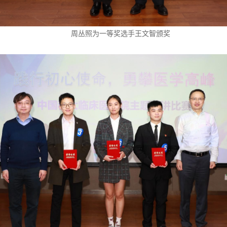
周丛照为一等奖选手王文智颁奖