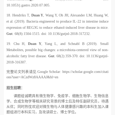
10.1053/j.gastro.2020.07.005.
18. Hendrikx T,
Duan Y
, Wang Y, Oh JH, Alexander LM, Huang W,
et al. (2019). Bacteria engineered to produce IL-22 in intestine induce
expression of REG3G to reduce ethanol-induced liver disease in mice.
Gut
. 68(8):1504-1515. doi: 10.1136/gutjnl-2018-317232.
19. Chu H,
Duan Y
, Yang L, and Schnabl B (2019). Small
Metabolites, possible big changes: a microbiota-centered view of non-
alcoholic fatty liver disease.
Gut
. 68(2):359-370. doi: 10.1136/gutjnl-
2018-316307.
完整论文列表请见
:Google Scholar: https://scholar.google.com/citati
ons?user=ACzdWz8AAAAJ&hl=en
招生招聘：
课题组诚聘具有微生物学、免疫学、细胞生物学、生物信息
学、合成生物学等相关研究背景的博士后及特任副研究员，待遇
从优；同时热忱欢迎对微生物与人体健康感兴趣的本科生加入课
题组进行本科实习，及攻读硕士、博士学位。