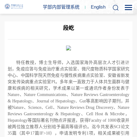
学部内部管理系统
En
glish
段屹
特任教授，博士生导师，入选国家海外高层次人才引进计
划，免疫应答与免疫治疗重点实验室、微尺度物质科学国家研究
中心、中国科学院天然免疫与慢性疾病重点实验室、安徽省新发
突发传染病重点实验室
PI
。多年来一直致力于人体共生菌群与健
康和疾病的相关研究，学术成果以第一或通讯作者身份发表于
Nature
、
Nature Communications
、
Nature Reviews Gastroenterology
& Hepatology
、
Journal of Hepatology
、
Gut
等高影响因子期刊，并
被
Nature
、
Science
、
Cell
、
Nature Reviews Drug Discovery
、
Nature
Reviews Gastroenterology & Hepatology
、
Cell Host & Microbe
，
Hepatology
等国际著名刊物点评报道，获得
Faculty of 1000
收录并
被两位独立推荐人分别给予最高等级评价。迄今共发表
SCI
论文
35
篇（其中
17
篇
IF>10
），申请发明专利
1
项，相关成果被引用