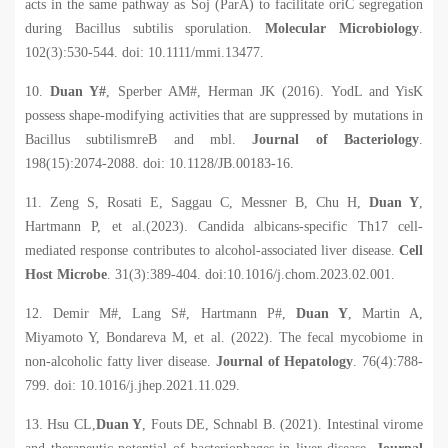
acts in the same pathway as Soj (ParA) to facilitate oriC segregation
during Bacillus subtilis sporulation.
Molecular Microbiology
.
102(3):530-544. doi: 10.1111/mmi.13477.
10.
Duan Y
#
, Sperber AM#, Herman JK (2016). YodL and YisK
possess shape-modifying activities that are suppressed by mutations in
Bacillus subtilismreB and mbl.
Journal of Bacteriology
.
198(15):2074-2088. doi: 10.1128/JB.00183-16.
11. Zeng S, Rosati E, Saggau C, Messner B, Chu H,
Duan Y
,
Hartmann P, et al.(2023).
Candida albicans
-specific Th17 cell-
mediated response contributes to alcohol-associated liver disease.
Cell
Host Microbe
. 31(3):389-404. doi:10.1016/j.chom.2023.02.001.
12. Demir M#, Lang S#, Hartmann P#,
Duan Y
, Martin A,
Miyamoto Y, Bondareva M, et al. (2022). The fecal mycobiome in
non-alcoholic fatty liver disease.
Journal of Hepatology
. 76(4):788-
799. doi: 10.1016/j.jhep.2021.11.029.
13. Hsu CL,
Duan Y
, Fouts DE, Schnabl B. (2021). Intestinal virome