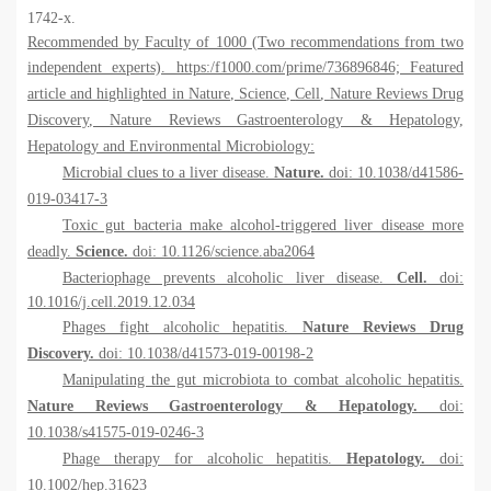
1742-x.
Recommended by Faculty of 1000 (Two recommendations from two
independent experts). https:/f1000.com/prime/736896846;
Featured
article and highlighted in
Nature
,
Science
,
Cell
,
Nature Reviews Drug
Discovery
,
Nature Reviews Gastroenterology & Hepatology,
Hepatology
and
Environmental Microbiology
:
Microbial clues to a liver disease.
Nature.
doi: 10.1038/d41586-
019-03417-3
Toxic gut bacteria make alcohol-triggered liver disease more
deadly.
Science.
doi: 10.1126/science.aba2064
Bacteriophage prevents alcoholic liver disease.
Cell.
doi:
10.1016/j.cell.2019.12.034
Phages fight alcoholic hepatitis.
Nature Reviews Drug
Discovery.
doi: 10.1038/d41573-019-00198-2
Manipulating the gut microbiota to combat alcoholic hepatitis.
Nature Reviews Gastroenterology & Hepatology.
doi:
10.1038/s41575-019-0246-3
Phage therapy for alcoholic hepatitis.
Hepatology.
doi:
10.1002/hep.31623