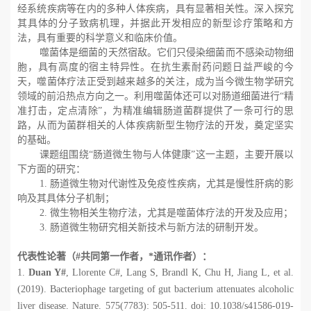
经系统疾病等在内的多种人体疾病，具有显著相关性。深入探究
其具体的分子致病机理，并据此开发相应的新型诊疗策略和方
法，具有重要的科学意义和临床价值。
噬菌体是细菌的天然宿敌。它们只侵染细菌而不感染动物细
胞，具有高度的宿主特异性。在抗生素耐药问题日益严峻的今
天，噬菌体疗法正受到越来越多的关注，成为当今微生物学研究
领域的前沿热点方向之一。利用噬菌体还可以对肠道细菌进行“精
准打击，定点清除”，为精准编辑肠道菌群提供了一条可行的思
路，从而为菌群相关的人体疾病新型生物疗法的开发，奠定坚实
的基础。
课题组围绕“肠道微生物与人体健康”这一主题，主要开展以
下方面的研究：
1.
肠道微生物对代谢性及免疫性疾病，尤其是慢性肝病的影
响及其具体分子机制；
2.
微生物相关生物疗法，尤其是噬菌体疗法的开发及应用；
3.
肠道微生物研究相关新技术与新方法的研制开发。
代表性论著（
#
共同第一作者，
*
通讯作者）：
1.
Duan Y#
, Llorente C#, Lang S, Brandl K, Chu H, Jiang L, et al.
(2019). Bacteriophage targeting of gut bacterium attenuates alcoholic
liver disease. Nature. 575(7783): 505-511. doi: 10.1038/s41586-019-