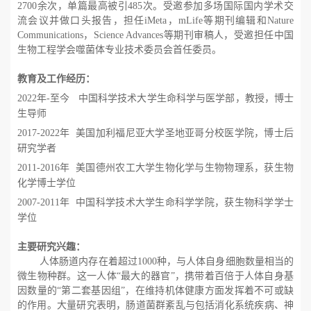
2700
余次，单篇最高被引
485
次。受邀参加多场国际国内学术交
流会议并做口头报告，担任
iMeta
，
mLife
等期刊编辑和
Nature
Communications
，
Science Advances
等期刊审稿人，受邀担任中国
生物工程学会噬菌体专业技术委员会首任委员。
教育及工作经历：
2022
年
-
至今
中国科学技术大学生命科学与医学部，教授，博士
生导师
2017-2022
年
美国加利福尼亚大学圣地亚哥分校医学院，博士后
研究学者
2011-2016
年
美国德州农工大学生物化学与生物物理系，获生物
化学博士学位
2007-2011
年
中国科学技术大学生命科学学院，获生物科学学士
学位
主要研究兴趣：
人体肠道内存在着超过
1000
种，与人体自身细胞数量相当的
微生物种群。这一人体
“
最大的器官
”
，携带着百倍于人体自身基
因数量的
“
第二套基因组
”
，在维持机体健康方面发挥着不可或缺
的作用。大量研究表明，肠道菌群紊乱与包括消化系统疾病、神