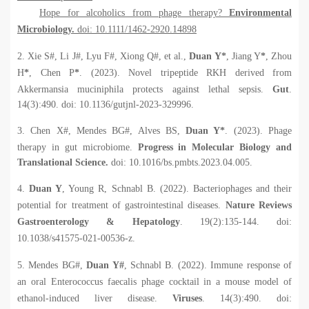
Hope for alcoholics from phage therapy?
Environmental
Microbiology.
doi: 10.1111/1462-2920.14898
2. Xie S#, Li J#, Lyu F#, Xiong Q#, et al.,
Duan Y*
, Jiang Y
*
, Zhou
H
*
, Chen P
*
. (2023). Novel tripeptide RKH derived from
Akkermansia muciniphila
protects against lethal sepsis.
Gut
.
14(3):490. doi: 10.1136/gutjnl-2023-329996.
3. Chen X#,
Mendes BG#, Alves BS,
Duan Y*
. (2023). Phage
therapy in gut microbiome.
Progress in Molecular Biology and
Translational Science.
doi: 10.1016/bs.pmbts.2023.04.005.
4.
Duan Y
, Young R, Schnabl B. (2022). Bacteriophages and their
potential for treatment of gastrointestinal diseases.
Nature Reviews
Gastroenterology & Hepatology
. 19(2):135-144. doi:
10.1038/s41575-021-00536-z.
5. Mendes BG#,
Duan Y#
, Schnabl B. (2022). Immune response of
an oral
Enterococcus faecalis
phage cocktail in a mouse model of
ethanol-induced liver disease.
Viruses
. 14(3):490. doi: