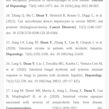
and therapeutic potential of bacteriophages in liver disease.
Journal
of Hepatology
. 75(6):1465-1475. doi: 10.1016/j.jhep.2021.08.003.
14. Zhang Q, Ma C,
Duan Y
, Heinrich B, Rosato U, Diggs L, et al.
(2021). Gut microbiome directs hepatocytes to recruit MDSC and
promote cholangiocarcinoma.
Cancer Discovery
. 11(5):1248-1267.
doi: 10.1158/2159-8290.CD-20-0304.
15. Jiang L#, Lang S#,
Duan Y
, Zhang X, Gao B, Chopyk J, et al.
(2020). Intestinal virome in patients with alcoholic hepatitis.
Hepatology
. 72(6):2182-2196. doi: 10.1002/hep.31459.
16. Lang S,
Duan Y
, Liu J, Torralba MG, Kuelbs C, Ventura-Cots M,
et al. (2020). Intestinal fungal dysbiosis and systemic immune
response to fungi in patients with alcoholic hepatitis.
Hepatology
.
71(2):522-538. doi: 10.1002/hep.30832. (IF=17.425)
17. Lang S#, Demir M#, Martin A, Jiang L, Zhang X,
Duan Y
, Gao
B, Wisplinghoff H, et al. (2020). Intestinal virome signature
associated with severity of nonalcoholic fatty liver disease.
Gastroenterology
. 159(5):1839-1852. doi: