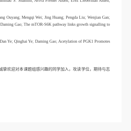
uhammad S. Shamim; Aviva Presser Aiden; Erez Lieberman Aiden;
fang Ouyang; Mengqi Wei; Jing Huang; Pengda Liu; Wenjian Gan;
 Daming Gao; The mTOR-S6K pathway links growth signalling to
 Dan Ye; Qinghai Ye; Daming Gao; Acetylation of PGK1 Promotes
诚挚欢迎对本课题组感兴趣的同学加入，攻读学位，期待与志