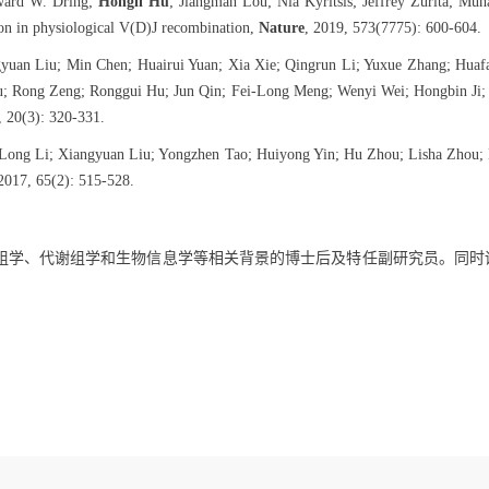
ward W. Dring;
Hongli Hu
; Jiangman Lou; Nia Kyritsis; Jeffrey Zurita; M
ion in physiological V(D)J recombination,
Nature
, 2019, 573(7775): 600-604.
gyuan Liu; Min Chen; Huairui Yuan; Xia Xie; Qingrun Li; Yuxue Zhang; Hua
u; Rong Zeng; Ronggui Hu; Jun Qin; Fei-Long Meng; Wenyi Wei; Hongbin Ji;
, 20(3): 320-331.
 Long Li; Xiangyuan Liu; Yongzhen Tao; Huiyong Yin; Hu Zhou; Lisha Zhou;
 2017, 65(2): 515-528.
组学、代谢组学和生物信息学等相关背景的博士后及特任副研究员。同时