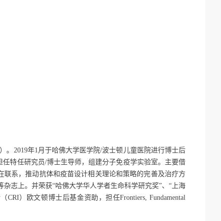
）。
2019
年
1
月于哈佛大学医学院
/
波士顿儿童医院进行博士后
担任特任研究员
/
博士生导师，组建分子免疫学实验室。主要借
在联系，推动抗体和疫苗设计相关理论和策略的完善及治疗方
等杂志上。并荣获“哈佛大学华人学者生命科学研究奖”、“上海
所（
CRI
）欧文顿博士后基金资助，担任
Frontiers, Fundamental