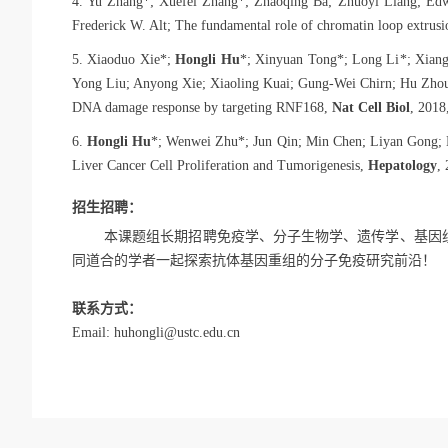
4. Yu Zhang
*
; Xuefei Zhang
*
; Zhaoqing Ba; Zhuoyi Liang; Ed
Frederick W. Alt; The fundamental role of chromatin loop extrus
5. Xiaoduo Xie
*
;
Hongli Hu
*
; Xinyuan Tong
*
; Long Li
*
; Xian
Yong Liu; Anyong Xie; Xiaoling Kuai; Gung-Wei Chirn; Hu Zho
DNA damage response by targeting RNF168,
Nat Cell Biol
, 2018
6.
Hongli Hu
*
; Wenwei Zhu
*
; Jun Qin; Min Chen; Liyan Gong;
Liver Cancer Cell Proliferation and Tumorigenesis,
Hepatology
,
招生招聘：
本课题组长期招聘免疫学、分子生物学、遗传学、基因
同道合的学者一起探索抗体基因重组的分子免疫研究前沿！
联系方式：
Email: huhongli@ustc.edu.cn