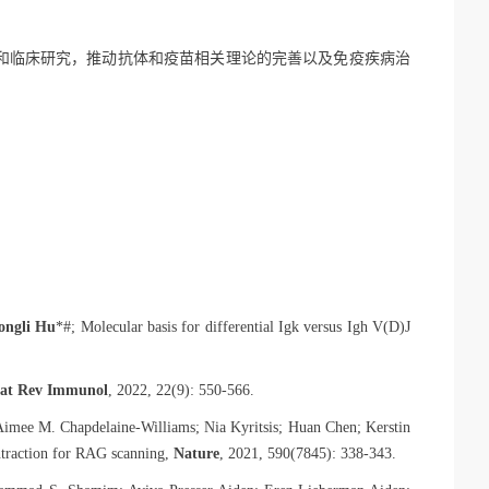
和临床研究，推动抗体和疫苗相关理论的完善以及免疫疾病治
ongli Hu
*#
; Molecular basis for differential Ig
k
versus Igh V(D)J
at Rev Immunol
, 2022, 22(9): 550-566.
mee M. Chapdelaine-Williams; Nia Kyritsis; Huan Chen; Kerstin
ontraction for RAG scanning,
Nature
, 2021, 590(7845): 338-343.