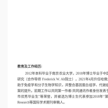
教育及工作经历:
2012
年本科毕业于南京农业大学，
2018
年博士毕业于中
研究（合作导师
Frederick W. Alt
院士），
2021
年
4
月升任哈佛
助于免疫学和分子生物学知识，并整合基因蛋白组学、代谢
案的提升。前期工作以共同第一作者
/
共同通讯作者身份发表
市优秀毕业生”等荣誉，并被选为博士生代表参加
2018
年“
Research
等国际学术期刊审稿人。