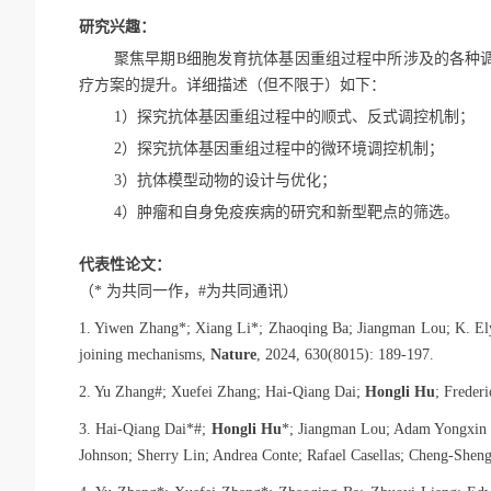
研究兴趣：
聚焦早期
B
细胞发育抗体基因重组过程中所涉及的各种
疗方案的提升。详细描述（但不限于）如下：
1
）探究抗体基因重组过程中的顺式、反式调控机制；
2
）探究抗体基因重组过程中的微环境调控机制；
3
）抗体模型动物的设计与优化；
4
）肿瘤和自身免疫疾病的研究和新型靶点的筛选。
代表性论文：
（
*
为共同一作，
#
为共同通讯）
1. Yiwen Zhang
*
; Xiang Li
*
; Zhaoqing Ba; Jiangman Lou; K. El
joining mechanisms,
Nature
, 2024, 630(8015): 189-197.
2. Yu Zhang
#
; Xuefei Zhang; Hai-Qiang Dai;
Hongli Hu
; Freder
3. Hai-Qiang Dai
*#
;
Hongli Hu
*
; Jiangman Lou; Adam Yongxin 
Johnson; Sherry Lin; Andrea Conte; Rafael Casellas; Cheng-Shen