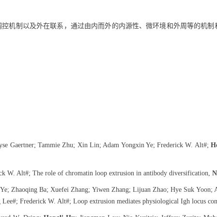
调控机制以及外在联系，通过由内而外的内源性、微环境和外周等的机制
yse Gaertner; Tammie Zhu; Xin Lin; Adam Yongxin Ye; Frederick W. Alt
#
;
H
ick W. Alt
#
; The role of chromatin loop extrusion in antibody diversification,
N
Ye; Zhaoqing Ba; Xuefei Zhang; Yiwen Zhang; Lijuan Zhao; Hye Suk Yoon; Ai
g Lee
#
; Frederick W. Alt
#
; Loop extrusion mediates physiological Igh locus c