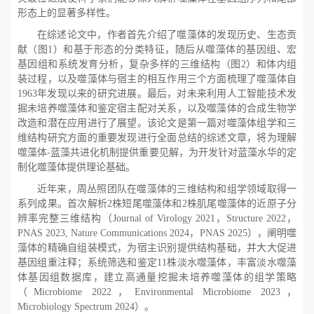
形态上的显著多样性。
在综述论文中，作者首先介绍了噬藻体的发现历史、生态贡
献（图
1）和基于形态的分类特征，随后从噬藻体的基因组、宏
基因组和系统发育分析，复杂多样的三维结构（图
2）和体内组
装过程，以及噬藻体与宿主的相互作用三个方面梳理了噬藻体自
1963年发现以来的研究进展。最后，对未来利用人工智能技术发
掘未培养噬藻体和鉴定宿主配对关系，以及噬藻体的合成生物学
改造和潜在应用进行了展望。该论文是第一篇对噬藻体组学和三
维结构研究方面的重要发现进行全面总结的综述文章，将为理解
噬藻体
-蓝藻共进化机制提供重要见解，为开发针对蓝藻水华的定
制化噬藻体提供理论基础。
近年来，周丛照团队在噬藻体的三维结构和组学领域取得一
系列成果。首次解析
2株短尾噬藻体和
2株肌尾噬藻体的近原子分
辨率完整三维结构（
Journal of Virology 2021，
Structure 2022，
PNAS 2023, Nature Communications 2024，
PNAS 2025），阐明噬
藻体的精确自组装模式，为宿主识别提供结构基础，并大大促进
基因组重注释；系统筛选和鉴定
11株淡水噬藻体，丰富淡水噬藻
体基因组数据库，建立高通量挖掘未培养噬藻体的组学策略
（
Microbiome 2022，
Environmental Microbiome 2023，
Microbiology Spectrum 2024）。