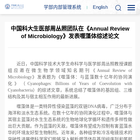
学部内部管理系统
En
glish
中国科大生医部周丛照团队在《Annual Review
of Microbiology》发表噬藻体综述论文
近日，中国科学技术大学生命科学与医学部周丛照教授课题
组应邀在微生物学领域知名期刊《
Annual Review of
Microbiology》发表题为《噬藻体：与蓝藻数十亿年的协同演
化》（
Cyanophages: Billions of Years of Coevolution with
Cyanobacteria）的综述文章，系统总结了噬藻体的基因组、三维
结构及其与宿主相互作用的最新进展。
噬藻体是一类特异性侵染蓝藻的双链
DNA病毒，广泛分布于
海洋和淡水生态系统。在数十亿年的协同演化过程中，噬藻体与
其宿主蓝藻对水生生态系统的生物地球化学循环和遗传多样性做
出巨大贡献。作为蓝藻的天敌，噬藻体有望成为控制有害蓝藻水
华的环境友好型生物制剂。近年来，各种组学和冷冻电镜技术的
突破性进展使科学家们能够深入解析噬藻体在基因组序列和尾部