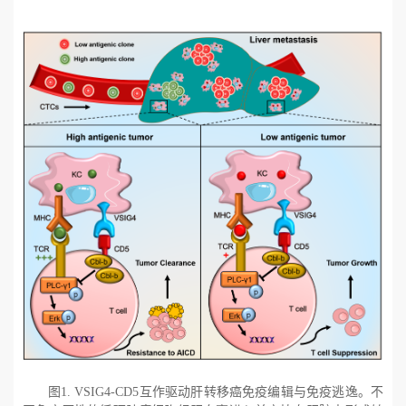
图
1. VSIG4-CD5
互作驱动肝转移癌免疫编辑与免疫逃逸。不