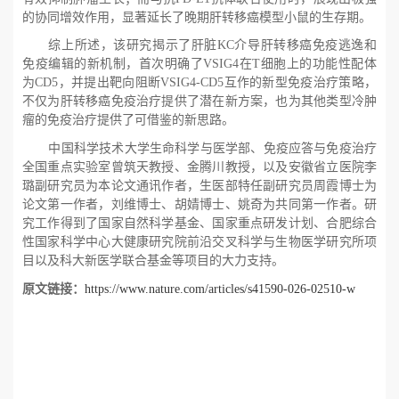
的协同增效作用，显著延长了晚期肝转移癌模型小鼠的生存期。
综上所述，该研究揭示了肝脏
KC介导肝转移癌免疫逃逸和
免疫编辑的新机制，首次明确了
VSIG4在
T细胞上的功能性配体
为
CD5，并提出靶向阻断
VSIG4-CD5互作的新型免疫治疗策略，
不仅为肝转移癌免疫治疗提供了潜在新方案，也为其他类型冷肿
瘤的免疫治疗提供了可借鉴的新思路。
中国科学技术大学生命科学与医学部、免疫应答与免疫治疗
全国重点实验室曾筑天教授、金腾川教授，以及安徽省立医院李
璐副研究员为本论文通讯作者，生医部特任副研究员周霞博士为
论文第一作者，刘维博士、胡婧博士、姚奇为共同第一作者。研
究工作得到了国家自然科学基金、国家重点研发计划、合肥综合
性国家科学中心大健康研究院前沿交叉科学与生物医学研究所项
目以及科大新医学联合基金等项目的大力支持。
原文链接：
https://www.nature.com/articles/s41590-026-02510-w