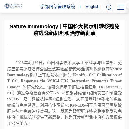
学部内部管理系统
En
glish
Nature Immunology | 中国科大揭示肝转移癌免
疫逃逸新机制和治疗新靶点
2026年
4月
29日，中国科学技术大学生命科学与医学部、免
疫应答与免疫治疗全国重点实验室
曾筑天
/
金腾川
课题组在
Nature
Immunology
期刊上在线发表了题为“
Kupffer Cell Calibration of
T Cell Responses via VSIG4-CD5 Interaction Promotes Tumor
Evasion
”
的研究论文。该研究揭示了肝脏枯否细胞（
Kupffer cell,
KC）通过免疫检查点分子
VSIG4识别并结合
T细胞表面抑制性受
体
CD5，双向调控抗肿瘤
T细胞应答，从而驱动肝转移癌的免疫
编辑与免疫逃逸。利用抗体阻断
VSIG4-CD5相互作用可显著增敏
肝转移癌免疫治疗效果。这一发现为破解肝转移癌免疫耐受和免
疫治疗抵抗机制提供了新思路，也为开发新型免疫治疗方案提供
了潜在靶点。