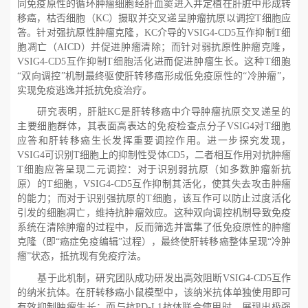
同免疫原性的循环肿瘤细胞经肝血窦进入并定植在肝脏中形成转
移癌，枯否细胞（
KC
）摄取并交叉递呈肿瘤抗原以调控
T
细胞应
答。针对强抗原性肿瘤克隆，
KC
介导的
VSIG4-CD5
互作抑制
T
细
胞凋亡（
AICD
）并促进肿瘤清除；而针对弱抗原性肿瘤克隆，
VSIG4-CD5
互作抑制
T
细胞活化进而促进肿瘤生长。这种
T
细胞
“双向调控”机制最终驱使肝转移癌形成低免疫原性的“冷肿瘤”，
实现免疫逃逸并抵抗免疫治疗。
研究表明，肝脏
KC是肝转移癌中介导肿瘤抗原交叉递呈的
主要细胞群体，其表面高表达的免疫检查点分子
VSIG4对
T细胞
应答和肝转移癌生长发挥重要调控作用。进一步探究发现，
VSIG4可识别
T细胞上的抑制性受体
CD5，二者相互作用对抗肿瘤
T细胞应答呈现二元调控：对于识别弱抗原（如多数肿瘤新抗
原）的
T细胞，
VSIG4-CD5互作抑制其活化，使其失去攻击肿瘤
的能力；而对于识别强抗原的
T细胞，该互作可以防止过度活化
引发的细胞凋亡，维持抗肿瘤效应。这种双向调控机制导致免疫
系统在清除肿瘤的过程中，反而筛选并富集了低免疫原性的肿瘤
克隆（即“癌症免疫编辑”过程），最终使肝转移癌整体呈现“冷肿
瘤”状态，抵抗现有免疫疗法。
基于此机制，研究团队成功研发出高效阻断
VSIG4-CD5互作
的纳米抗体。在肝转移癌小鼠模型中，该纳米抗体单独使用即可
有效抑制肿瘤生长；而与抗
PD-L1抗体联合使用时，展现出极强