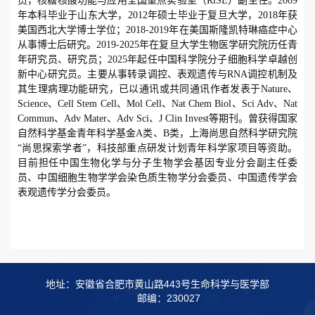
员，核糖核酸功能与应用全国重点实验室（
RiSE
）副主任。
2009
年本科毕业于山东大学，
2012
年硕士毕业于复旦大学，
2018
年获
美国西北大学博士学位；
2018-2019
年在美国斯隆凯特琳癌症中心
从事博士后研究。
2019-2025
年在复旦大学生物医学研究院历任青
年研究员、研究员；
2025
年起任中国科学院分子细胞科学卓越创
新中心研究员。主要从事转录调控、表观遗传与
RNA
调控机制及
其生理病理功能研究，已以通讯或共同通讯作者发表于
Nature
、
Science
、
Cell Stem Cell
、
Mol Cell
、
Nat Chem Biol
、
Sci Adv
、
Nat
Commun
、
Adv Mater
、
Adv Sci
、
J Clin Invest
等期刊。曾获得国家
自然科学基金青年科学基金
A
类、
B
类，上海尚思自然科学研究院
“尚思探索学者”，科技部重点研发计划青年科学家项目等资助。
目前担任中国生物化学与分子生物学会基因专业分会副主任委
员、中国细胞生物学学会染色质生物学分会委员、中国遗传学会
表观遗传学分会委员。
地址：安徽省合肥市黄山路443号生命科学与医学部
邮编：230027