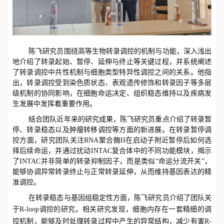
陈飞研究员围绕高等生物转录调控的机制与功能，深入浅出
地介绍了转录起始、暂停、延伸与终止等关键过程，并系统阐述
了转录调控中共性机制与细胞类型特异性调控之间的关系。他指
出，转录调控受到染色质状态、表观遗传修饰和转录因子等多层
级机制的协同影响，在细胞命运决定、组织稳态维持以及疾病发
生发展中发挥着重要作用。
结合团队近年来的研究成果，陈飞研究员重点介绍了转录暂
停、转录稳态以及肿瘤转移调控等方面的新进展。在转录暂停调
控方面，研究团队关注
RNA
聚合酶
II
在启动子附近暂停后如何选
择后续命运，并通过扰动
INTAC
复合体中的不同功能模块，揭示
了
INTAC
并非简单的转录抑制因子，而是类似“命运分流开关”，
能够协调异常转录终止与正常转录延伸，从而维持基因表达的精
准调控。
在转录稳态与基因组稳定性方面，陈飞研究员介绍了团队关
于
R-loop
调控的研究。相关研究发现，细胞内存在一套精细的调
控机制，能够及时处理转录过程中产生的异常结构，减少有害
R-