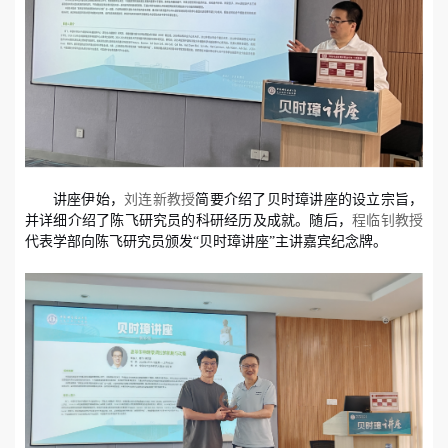
讲座伊始，
刘连新教授
简要介绍了贝时璋讲座的设立宗旨，
并详细介绍了陈飞研究员的科研经历及成就。随后，
程临钊教授
代表学部向陈飞研究员
颁发“
贝时璋讲座
”主讲
嘉宾纪念牌。