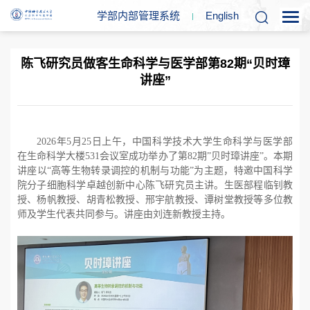
学部内部管理系统
En
glish
陈飞研究员做客生命科学与医学部第82期“贝时璋
讲座”
2026
年
5
月
25
日上午，中国科学技术大学生命科学与医学部
在生命科学大楼
531
会议室成功举办了第
82
期”贝时璋讲座”。本期
讲座以
“
高等生物转录调控的机制与功能
”
为主题，特邀中国科学
院分子细胞科学卓越创新中心陈飞研究员主讲。生医部程临钊教
授、杨帆教授、胡青松教授、邢宇航教授、谭树堂教授等多位教
师及学生代表共同参与。讲座由刘连新教授主持。