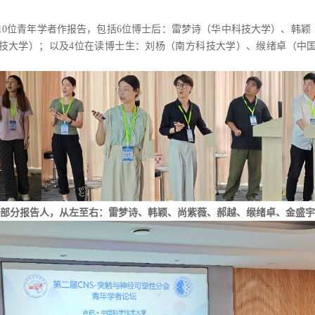
10
位青年学者作报告，包括
6
位博士后：雷梦诗（华中科技大学）、韩颖
技大学）；以及
4
位在读博士生：刘杨（南方科技大学）、缑绪卓（中
部分报告人，从左至右：雷梦诗、韩颖、尚紫薇、郝越、缑绪卓、金盛宇