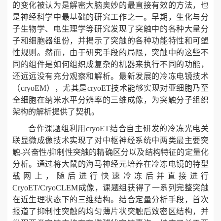
的变化被认为是解密大脑奥妙的最直接有效的方法，也
是神经科学中最基础的研究工作之一。早期，生化与分
子生物学、电生理学等研究发现了突触中的各种大量分
子和细胞器组份，并揭示了突触的各种功能特性和可塑
性规则。然而，由于研究手段的局限，突触中的这些不
同的组件是如何组织成复杂的机器来执行不同的功能，
还远远没有充分观察和解析。最新发展的冷冻电镜技术
（cryoEM），尤其是cryoET技术能够实现对亚细胞乃至
全细胞在纳米水平分辨率的三维成像，为突触分子组织
架构的解析提供了契机。
合作课题组利用cryoET结合自主研发的冷冻光电关
联显微成像技术实现了对中枢神经系统中两类最主要突
触-兴奋性/抑制性突触的精确区分以及结构特征的定量化
分析。通过将大鼠的海马神经元培养在冷冻电镜的特型
载网上，随后进行快速冷冻后并直接进行
CryoET/CryoCLEM成像，课题组获得了一系列完整突触
在近生理状态下的三维结构。结合定量分析手段，首次
报道了抑制性突触的均匀薄片状突触后致密区结构，并