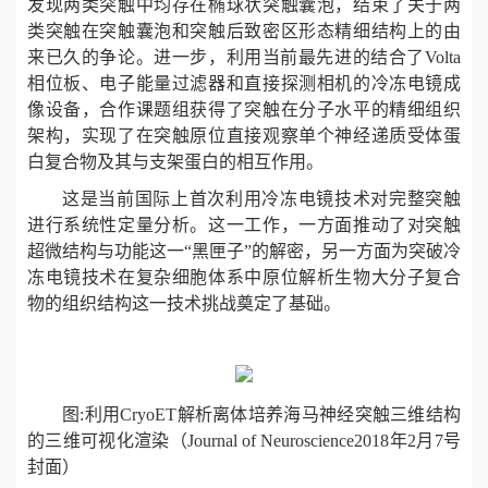
发现两类突触中均存在椭球状突触囊泡，结束了关于两
类突触在突触囊泡和突触后致密区形态精细结构上的由
来已久的争论。进一步，利用当前最先进的结合了Volta
相位板、电子能量过滤器和直接探测相机的冷冻电镜成
像设备，合作课题组获得了突触在分子水平的精细组织
架构，实现了在突触原位直接观察单个神经递质受体蛋
白复合物及其与支架蛋白的相互作用。
这是当前国际上首次利用冷冻电镜技术对完整突触
进行系统性定量分析。这一工作，一方面推动了对突触
超微结构与功能这一“黑匣子”的解密，另一方面为突破冷
冻电镜技术在复杂细胞体系中原位解析生物大分子复合
物的组织结构这一技术挑战奠定了基础。
图:利用CryoET解析离体培养海马神经突触三维结构
的三维可视化渲染（Journal of Neuroscience2018年2月7号
封面）