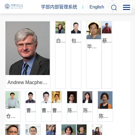
学部内部管理系统
En
glish
白丽
包巍
蔡刚
毕国强
Andrew Macpherson
曹灿
曹鹏
曹洋
陈敏
陈泉
仓春蕾
陈宇星