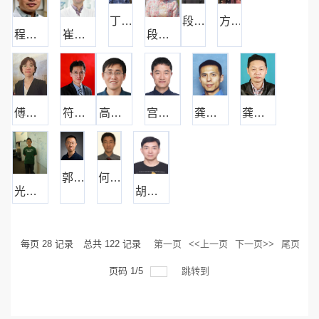
丁勇
段屹
方芳
程临钊
崔国梁
段亚君
傅斌清
符传孩
高大兴
宫宁强
龚庆国
龚为民
郭傲
何立
光寿红
胡弘历
每页
28
记录
总共
122
记录
第一页
<<上一页
下一页>>
尾页
页码
1
/
5
跳转到