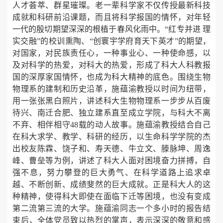
人才荟萃、群星璀璨。老一辈科学家不仅传授最新科技
成就和科研前沿课题，而且将科学报国的情怀，对年轻
一代的殷切期望深深的根植于春风化雨中。“红专并进 理
实交融”的校训熏陶、“创寰宇学府育天下英才”的期望，
对国家，对民族责任心，一种事业心、一种使命感，以
及对科学的热爱，对科大的热爱，形成了科大人科教报
国的深厚家国情怀，也成为科大精神的底色。围绕生物
物理系的建制和历史沿革，施蕴渝教授以时间为纽带，
用一张张黑白照片，讲述科大生物物理系一步步从百废
待兴、南迁合肥、独立建系直至成立学院，与科大不离
不弃、相伴相守48载的动人故事。施蕴渝教授结合自己
在科大求学、教学、科研的经历，以生命科学学院的杰
出校友陈霖、饶子和、寿天德、牛立文、滕脉坤、周逸
峰、曹垒等为例，讲述了科大人面对困境奋力拼搏，自
强不息，努力攀登的巨大勇气、在科学道路上追求卓
越、不断创新、成绩斐然的巨大成就。正是科大人的这
种精神，使得科大即使在面临下迁等困境，也没有变成
第二流第三流的大学。施蕴渝同志一个多小时的报告结
束后，全体党员致以热烈的掌声，表示深深的敬意和感