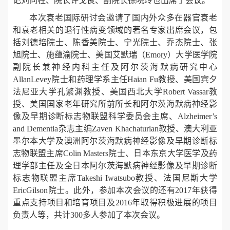
记刘同柱、院长许戈良、副院长徐晓玲也出席了会议。
本次衰老国际研讨会邀请了国内外众多在器官衰老
和衰老相关的退行性病变领域的著名专家出席会议，包
括刘德培院士、陈香美院士、宁光院士、乔杰院士、张
旭院士、施蕴渝院士、美国艾默瑞（Emory）大学医学院
副院长兼神经内科主任及阿尔茨海默病研究中心
AllanLevey院士和药理学系主任Haian Fu教授、美国宾夕
法尼亚大学孔繁渊教授、美国西北大学Robert Vassar教
授、美国国家老年研究所前所长和阿尔茨海默病神经影
像及早期诊断标志物联盟科学委员会主席、Alzheimer’s
and Dementia杂志主编Zaven Khachaturian教授、澳大利亚
墨尔本大学及澳洲阿尔茨海默病神经影像及早期诊断标
志物联盟主席Colin Masters院士、日本东京大学医学及药
理学部主任及全日本阿尔茨海默病神经影像及早期诊断
标志物联盟主席Takeshi Iwatsubo教授、法国尼斯大学
EricGilson院士。此外，参加本次会议的还有2017年获得
重点支持项目和培育项目及2016年取得积极进展的项目
负责人等，共计300多人参加了本次会议。