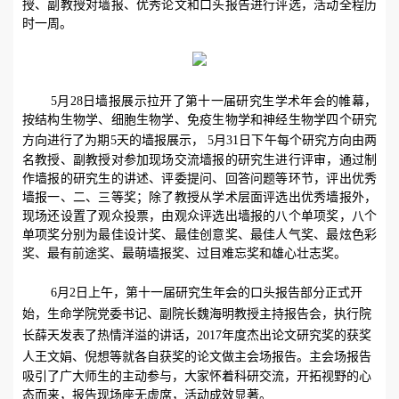
授、副教授对
墙报、优秀论文
和
口头报告
进行
评选，
活动全程
历
时
一周
。
5
月
2
8
日墙报展示拉开了第
十一
届研究生学术年会的帷幕，
按结构
生物学
、细胞
生物学
、免疫
生物学
和神经
生物学
四个
研究
方向
进行
了为
期
5
天的
墙报展示
，
5
月
31
日
下午
每个
研究方向由两
名教授、副教授对参加
现场
交流
墙报
的研究生进行
评审
，通过制
作墙报的研究生的讲述、评委提问、回答问题等环节，评出优秀
墙报一、二、三等奖；除了教授从学术层面评选出优秀墙报外，
现场还设置了观众投票，由观众评选出墙报的八个单项奖，八个
单项奖分别为最佳设计奖、
最佳创意奖、最佳人气奖、最炫色彩
奖、最有前途奖、最萌墙报奖、过目难忘奖
和
雄心壮志奖
。
6
月
2
日
上午
，
第十一届研究生年会的口头报告部分正式开
始，生命学院党委书记、副院长魏海明教授主持报告会，执行院
长薛天发表了热情洋溢的讲话，
2017
年度杰出论文研究奖的获奖
人王文娟、倪想等就各自获奖的论文做主会场报告。主会场报告
吸引了广大师生的
主动
参与，
大家怀着科研交流，开拓视野的心
态而来，报告
现场座无虚席
，活动成效显著
。