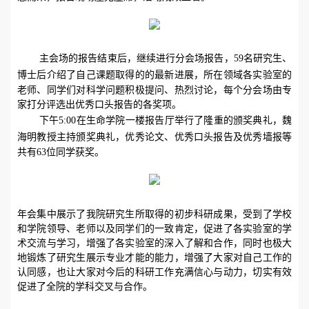
主会场的
报告结束后，
继续
进行
分会场报告
，
59
名研究生、
博士后
介绍了
自己课题取得的
的最新进展
，所在领域各实验室的
老师、同学
们
对科学问题
积极
提问、
热烈讨论，每个
分
会场
由
专
家
打分
评选出
优秀口头报告的各奖项
。
下午
5:00
在生命学院一楼报告厅举行了隆重的颁奖典礼，魏
海明
教授主持
颁奖典礼
，
优秀论文、优秀口头报告及优秀墙报等
共有
6
3
位同学
获奖。
年会
集中展示了
我院
研究生
所取得的初步
科研成果，受到了学校
和学院领导、老师以及同学们的一致肯定，促进了各实验室
的学
术交流与
学习，
增强
了各实验室的
深入
了解和合作，同时也极大
地锻炼了研究生
展示专业才能
的能力，增强了大家对自己工作的
认同感，也让大家对
今
后的
科研
工作充满信心
与动力，切实有效
促进了全院的学科交叉与合作。