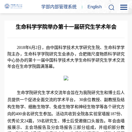
学部内部管理系统
En
glish
生命科学学院举办第十一届研究生学术年会
20
1
8
年
6
月
2
日，由
中国科学技术大学
研究生院、生命科学学
院主办，生命科学学院研究生会承办，合肥微尺度物质科学
研究
中心
协办的第
十一
届中国科学技术大学生命科学
研究生
学术交流
年会在生命学院圆满落幕。
生命学院研究生学术交流
年会
旨在为我院研究生和博士后人
员提供一个促进全面交流的学术平台，
30
余
位教授
、副教授
及
结
构生物学、细胞生物学、免疫生物学和神经生物学等各个研究方
向的
400
余
名研究生参加
。
活动共收到全院
各
实验室墙报
1
87
份、
优秀论文
24
篇，
59
名研究生、博士后
受邀做
口头
报告。
年会
由墙
报展示、主会场报告
及
分会场报告三部分组成，并
组织部分教