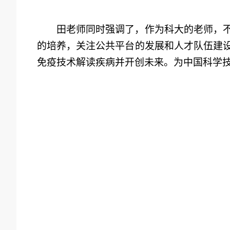
田老师
同时
强调
了
，
作为科大的
老师
，
的培养
，关注
公共平台
的
发展和人才队伍建
免疫技术解读疾病
并
开创未来。为中国科学