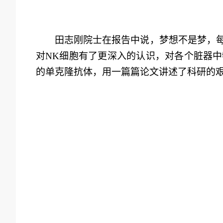
田志刚
院士
在
报告中说
，梦想
不是梦，
对NK细胞有了更深入的认识，对
各个脏器中
的
单克隆抗体，
用一篇篇
论文
讲述了科研
的