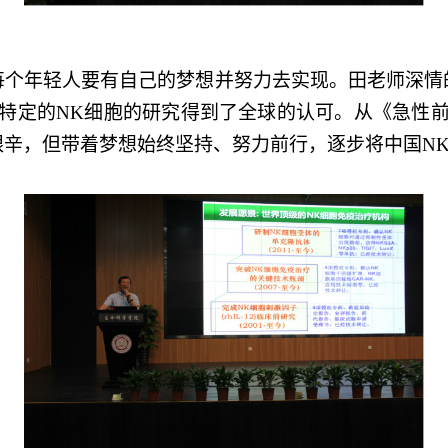
每个
年轻人要有自己的梦想并努力去实现
。田老师深情
特定的NK细胞
的
研究得到了全球的认可。从《
急性
艰辛，但
带着
梦想始终坚持
、
努力前行
，逐步将
中国
N