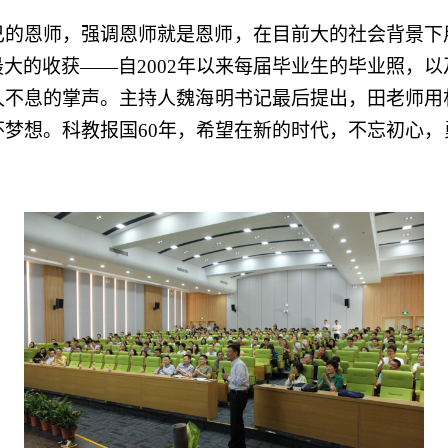
己的恩师，强调恩师就是恩师，在
目前大
的社会背景下
最大的收获——
自2002年
以来
每届
毕业生的毕业照，
以
久不息的掌声
。主持人
魏海明
书记最后提出
，
田老师用
怀梦想。科教报国60年，希望在
新的时代
，
不忘初心
，