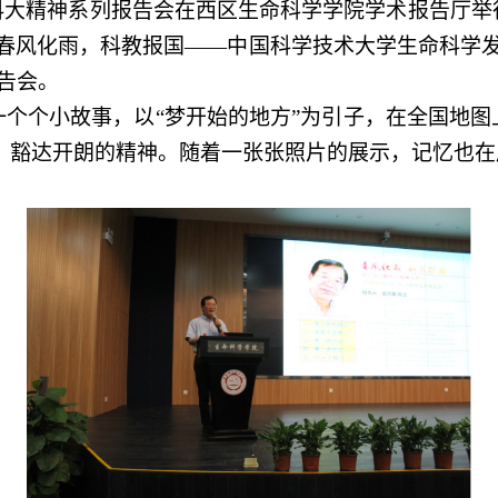
”科大精神系列报告会在西区生命科学学院学术报告厅
春风化雨
，
科教报国——中国科学技术大学
生命科学
报告会。
一个个小故事
，
以
“
梦开始
的
地方
”
为
引
子
，
在全国地图
、豁达开朗的精神
。随着一张张
照片
的
展示
，
记忆也在