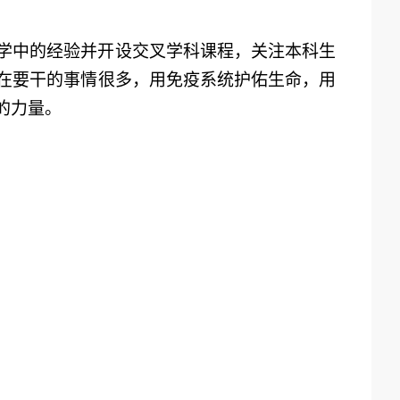
学中的经验
并开设
交叉学科课程
，
关注本科生
在
要干的事情
很多
，用免疫系统护佑生命，用
的力量。