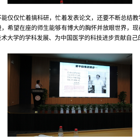
不
能
仅仅
忙着
搞科研
，忙着
发表论文，还要
不断
总结教
设，
希望在座
的师生能够有
博大
的
胸怀并放眼世界
，
现
技术大学
的
学科发展、为中国
医学
的科技进步贡献自己