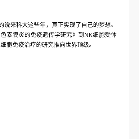
的说
来科大这些年，真正实现了自己的梦想。
前色素膜炎
的免疫遗传学研究》
到NK
细胞
受体
K
细胞免疫
治疗
的研究推向世界
顶级
。