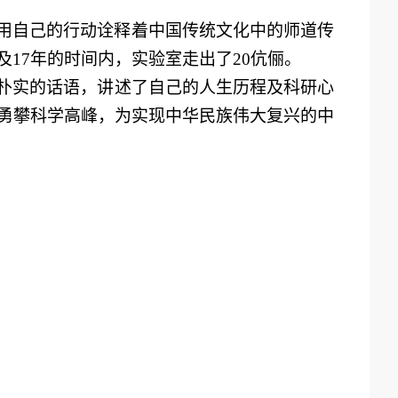
用
自己的行动
诠释
着中国
传统文化
中的师道
传
及17年
的时间内，实验室走出了
20伉俪。
朴实
的话语
，讲述了自己的人生
历程
及
科研心
勇攀科学高峰
，为实现中华民族伟大复兴的中