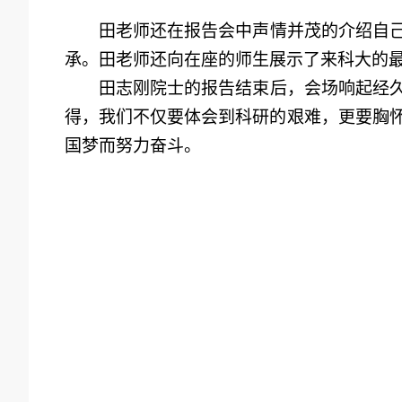
田老师
还在
报告会中声情并茂的
介绍
自
承。田老师还向在座
的师生展示了来科大的
田志刚
院士的报告结束
后
，
会场响起
经
得
，
我们不仅要体
会
到
科研的
艰难，更要
胸
国梦而努力奋斗
。