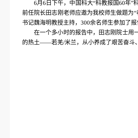
6
月
6
日下午，中国科大“科教报国60年
前
任院长
田志刚老师应邀为我校师生做题为“
书记魏海明教授主持，
3
00余名师生参加了
在一个多小时的
报告中
，田志刚
院士
用
的热土——若羌/
米兰，从小养成
了艰苦奋斗