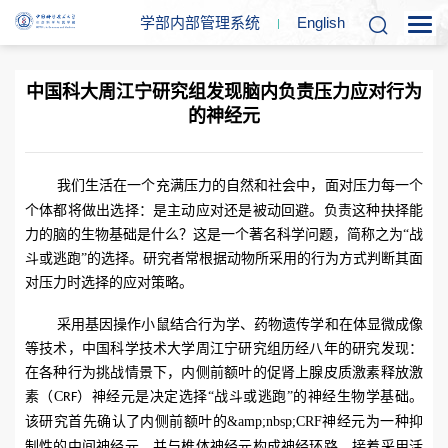
学部内部管理系统
En
glish
中国科大周江宁研究组发现脑内负责压力应对行为
的神经元
，面对压力每一个
我们生活在一个充满压力的自然和社会中
个体都将做出选择：是主动应对还是被动回避。负责这种抉择能
力的脑的生物基础是什么？这是一个著名科学问题，简称之为
“战
斗或逃跑”的选择。研究者常根据动物所采用的行为方式判断其面
对压力时选择的应对策略。
采用基因操作小鼠结合行为学、药物遗传学和在体显微成像
等技术，中国科学技术大学周江宁研究组历经八年的研究发现：
在各种行为挑战情景下，内侧前额叶的促肾上腺皮质激素释放激
素（
C
）神经元是决定选择
“战斗或逃跑”的神经生物学基础。
RF
该研究首先确认了内侧前额叶的
&amp;nbsp;
CRF
神经元为一种抑
制性的中间神经元，并与椎体神经元构成神经环路。接着采用活