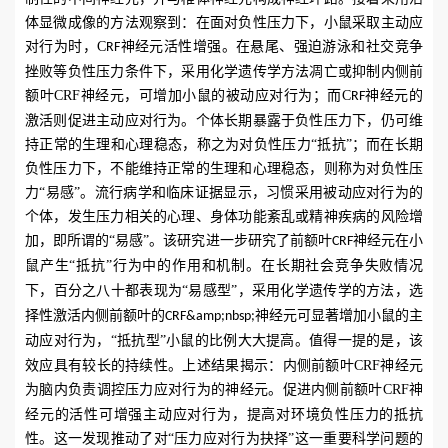
体显微成像的方法观察到：在面对负性压力下，小鼠采取主动应
对行为时，
C
。在悬尾、强迫游泳和社交竞争
RF
神经元活性增强
挫败等负性压力条件下，采用化学遗传学方法凋亡或抑制内侧前
额叶
CRF
神经元，可增加小鼠的被动应对行为；而
C
神经元的
RF
激活则促进主动应对行为。个体长期暴露于负性压力下，仍可维
持正常的生理和心理稳态，称之为对负性压力
“抵抗”；而在长期
负性压力下，不能维持正常的生理和心理稳态，则称为对负性压
力“易感”。流行病学和临床证据显示，习惯采用被动应对行为的
个体，发生压力相关的心理、身体功能紊乱或精神疾病的风险增
加，即所谓的“易感”。
该研究进一步研究了前额叶
CRF
神经元在小
“
”行为中
作用和机制。
鼠产生
抵抗
的
在长期社会竞争失败情况
，百分之八十
“
”，采用化学遗传学的方法，选
下
都表现为
易感型
择性激活内侧前额叶的
神经元可
CRF
&amp;nbsp;
显著增加小鼠的主
，
“抵抗型”
。值得一提的是，该
动应对行为
小鼠的比例大大提高
效应具有较长的持续性。上述结果揭示：内侧前额叶
CRF
神经元
为脑内负责调控压力应对行为的神经元。促进内侧前额叶
CRF
神
经元的活性可增强主动应对行为，提高对环境负性压力的抵抗
性。这一发现推动了对“压力应对行为抉择”这一重要科学问题的