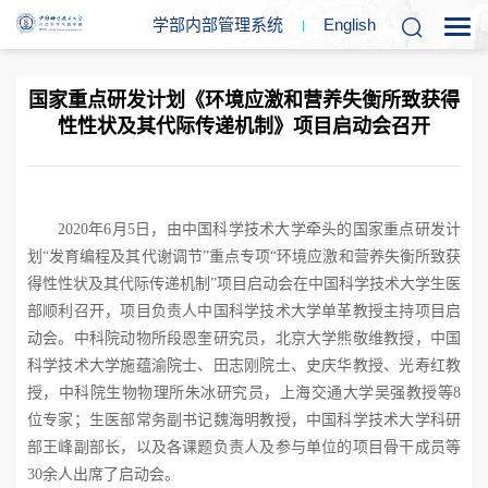
学部内部管理系统
En
glish
国家重点研发计划《环境应激和营养失衡所致获得
性性状及其代际传递机制》项目启动会召开
20
20
年
6
月
5
日，由中国科学技术大学牵头的国家重点研发计
划
“发育编程及其代谢调节”重点专项“环境应激和营养失衡所致获
得性性状及其代际传递机制”项目启动会在中国科学技术大学生医
部顺利召开，项目负责人中国科学技术大学单革教授主持项目启
动会。中科院动物所段恩奎研究员，北京大学熊敬维教授，中国
科学技术大学施蕴渝院士、田志刚院士、史庆华教授、光寿红教
授，中科院生物物理所朱冰研究员，上海交通大学吴强教授等
8
位专家；生医部常务副书记魏海明教授，中国科学技术大学科研
部王峰副部长，以及各课题负责人及参与单位的项目骨干成员等
3
0
余人出席了启动会。