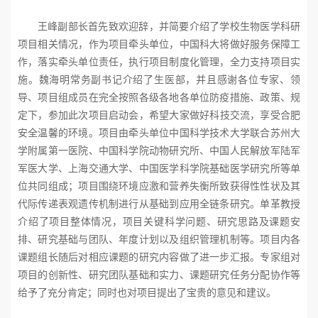
王峰副部长首先致欢迎辞，并简要介绍了学校生物医学科研
项目相关情况，作为项目牵头单位，中国科大将做好服务保障工
作，落实牵头单位责任，执行项目制度化管理，全力支持项目实
施。魏海明常务副书记介绍了生医部，并且感谢各位专家、领
导、项目组成员在
完全按照各级
各地
各单位防疫措施、政策
、规
定
下，
参加
此次项目启动会
，
希望
大家
做好科技交流，享受合肥
安全温馨的环境
。项目由牵头单位中国科学技术大学联合苏州大
学附属第一医院、中国科学院动物研究所、中国人民解放军陆军
军医大学、上海交通大学、中国医学科学院基础医学研究所等单
位共同组成；项目
围绕环境应激和营养失衡所致获得性性状
及其
代际传递
表观遗传
机制进行从基础到应用全链条研究。
单革教授
介绍了项目整体情况，项目关键科学问题、研究思路及课题安
排、研究基础与团队、年度计划以及组织管理机制等。项目内各
课题组长随后对相应课题的研究内容做了进一步汇报。专家组对
项目的创新性、研究团队基础和实力、课题研究任务分配协作等
给予了充分肯定；同时也对项目提出了宝贵的意见和建议。