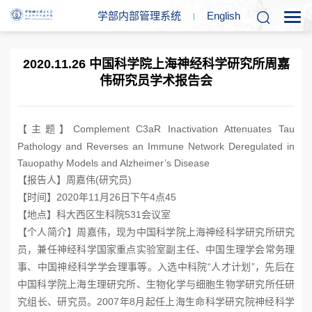
学部内部管理系统
En
glish
2020.11.26 中国科学院上海神经科学研究所周嘉
伟研究员学术报告会
Complement C3aR Inactivation Attenuates Tau
【主题】
Pathology and Reverses an Immune Network Deregulated in
Tauopathy Models and Alzheimer’s Disease
(
)
【报告人】周嘉伟
研究员
2020
11
26
4
45
【时间】
年
月
日下午
点
531
【地点】科大西区生科院
会议室
【个人简介】
周嘉伟，现为中国科学院上海神经科学研究所研究
员，兼任神经科学国家重点实验室副主任、中国生理学会常务理
“
”
事、中国神经科学学会理事等。入选中科院
人才计划
，先后在
中国科学院上海生理研究所、生物化学与细胞生物学研究所任研
2007
8
究组长、研究员。
年
月起任上海生命科学研究院神经科学