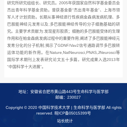
2005
研究所研究组组长、研究员。
年获国家自然科学基金委员会
“
”
杰出青年科学基金资助。曾获基金委
杰出青年基金
、上海市领
军人才计划资助。长期从事神经退行性疾病金森病发病机理、多
;
巴胺能神经元发育以及
多巴胺能神经传导的分子细胞基础的研
:
究。主要学术贡献为
发现星形胶质；细胞的多巴胺能受体的生理
;
作用和在帕金森病发病过程中的重要作用
阐述了多巴胺能神经元
;
GDNF/Vav2
发育分化的分子机制
揭示了
信号通路调节多巴胺转
Nature,NatNeurosci,PNAS,JNeurosci
运体功能的新作用。在
等
2013
国际学术期刊上发表研究论文五十多篇，研究成果入选
年
“
”
中国科学十大进展
。
地址：安徽省合肥市黄山路443号生命科学与医学部
邮编：230027
Copyright © 2020 中国科学技术大学 | 生命科学与医学部 All rights
reserved.
皖ICP备05015399号
站长统计