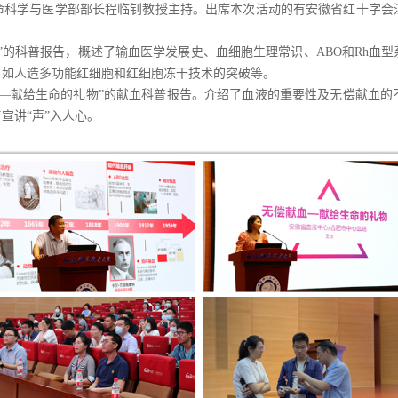
命科学与医学部部长
程临钊教授主持
。出席本次活动的有
安徽省红十字会
”的科普报告，概述了输血医学发展史、血细胞生理常识、ABO和R
h
血型
，如人造多功能红细胞和红细胞冻干技术的突破等。
——献给生命的礼物”的献血科普报告。介绍了血液的重要性及无偿献血
宣讲“声”入人心。