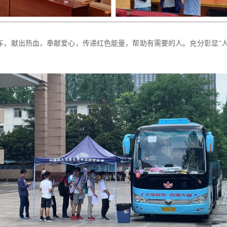
车，献出热血，
奉献爱心
，传递红色能量，帮助有需要的人。充分彰显
“