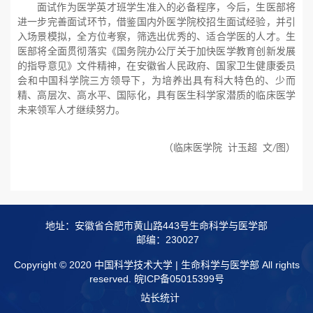
面试作为医学英才班学生准入的
必备程序
，今后
，
生
医部
将
进一
步完善
面试环节
，
借鉴
国
内
外医
学院
校
招生面试经验，并引
入场景模拟
，
全方位考察
，筛选出优秀
的
、适合
学医
的人才。生
医
部
将全面贯彻落实
《国务院办公厅关于加快医学教育创新发展
的指导意见》文
件
精神，在
安徽省人民政府、国家卫生健康委员
会和中国科学院三方
领导下，
为培养出
具有科大特色的、少而
精、高层次、高水平、国际化，具有医生科学家潜质的临床医学
未来领军人才
继续努力
。
（临床医学院
计玉超
文
图）
/
地址：安徽省合肥市黄山路443号生命科学与医学部
邮编：230027
Copyright © 2020 中国科学技术大学 | 生命科学与医学部 All rights
reserved.
皖ICP备05015399号
站长统计