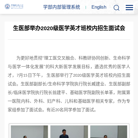
学部内部管理系统
En
glish
生医部举办2020级医学英才班校内招生面试会
为更好地贯彻
“理工医交叉融合、科教研协同创新、生命科学
与医学一体化发展”的科大新医学发展目标，遴选优秀的医学人
才，
月
日下午， 生医部举行了
级医学英才班校内招生面
7
15
2020
试会。生医部副部长
生命科学学院执行院长臧建业、生医部副部
/
长
临床医学院执行院长翁建平、基础医学院副院长单革，附属第
/
一医院内科、
外
科
、妇
产
科、儿科
和基础
医学
相关专家，作
为专
家组
参加了面试会。有近
名同学参加了面试。
20