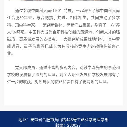
50
通过参观中国科大南迁
年特展，一起深入了解中国科大南
迁合肥
年来，与合肥携手共进、相伴相生，共同推动了多学
50
科、顶尖科学家、一流创新群体、高新产业集聚，孕育了一方“养
人”的环境。中国科大成为合肥科技创新的策源地、创新人才的强
磁场、高质量发展的支撑点，一大批创新成果就地转化，其中智
能语音、量子信息等已成长为独具核心竞争力的战略性新兴产
业。
党支部成员
，
通过丰富的参观内容
，对
钱学森先生的事迹和
学校的发展有了深刻的认识，对
个人职业发展
和
学校
发展
都有了
进一步的收获，对所肩负的使命和责任有了更清晰的认识。
地址：安徽省合肥市黄山路443号生命科学与医学部
邮编：230027