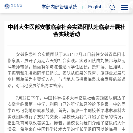
学部内部管理系统
En
glish
中科大生医部安徽临泉社会实践团队赴临泉开展社
会实践活动
安徽临泉社会实践团队于2021年
7月21日前往安徽省阜阳市
临泉县，展开了为期六天的社会实践。实践团队由刘振邦与赵丽
萍老师带领，迪丽努尔与陈骏逸
同学
任团长，景帅博、伍旭明、
周振羽和朱凌霜同学任组长。团队从临泉的教育、旅游业发展与
乡村面貌做为主要切入点，与当地人员探索临泉未来发展的新道
路，对当地发展给出青春答案。
7月22日下午，中国科学技术大学临泉社会实践团队到达了
安徽省临泉第一中学，利用自己的所学和经验给予临泉一中的同
学以尽可能地帮助和鼓励。首先，临泉一中
副校长梁琳琳
和科大
实践团队进行了友好的交谈
，
梁校长为我们介绍了临泉的情况，
指出教育可以改善民生。接着，梁校长为我们介绍了临泉的大体
情况，希望来自中国科学技术大学的学长学姐们可以给临泉一中