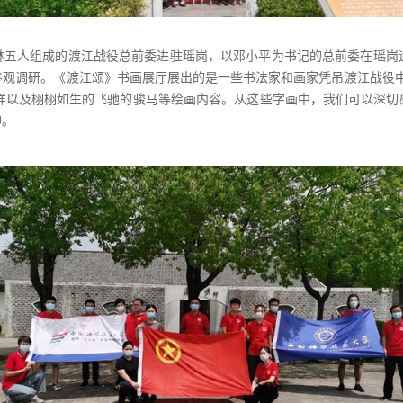
林五人组成的渡江战役总前委进驻瑶岗，以邓小平为书记的总前委在瑶岗运
参观调研。《渡江颂》书画展厅展出的是一些书法家和画家凭吊渡江战役中
等字样以及栩栩如生的飞驰的骏马等绘画内容。从这些字画中，我们可以深
神。