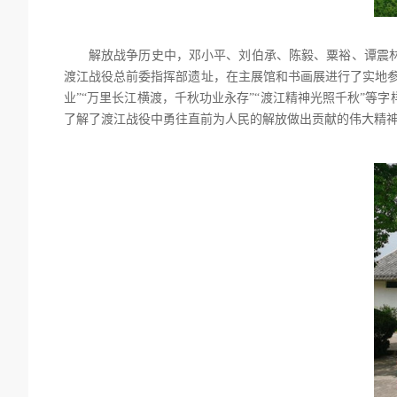
解放战争历史中，邓小平、刘伯承、陈毅、粟裕、谭震
渡江战役总前委指挥部遗址，在主展馆和书画展进行了实地
业”“万里长江横渡，千秋功业永存”“渡江精神光照千秋”
了解了渡江战役中勇往直前为人民的解放做出贡献的伟大精