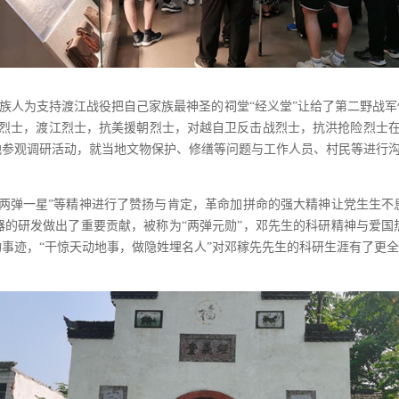
氏家族人为支持渡江战役把自己家族最神圣的祠堂“经义堂”让给了第二野
庆烈士，渡江烈士，抗美援朝烈士，对越自卫反击战烈士，抗洪抢险烈士在
地参观调研活动，就当地文物保护、修缮等问题与工作人员、村民等进行
“两弹一星”等精神进行了赞扬与肯定，革命加拼命的强大精神让党生生不
的研发做出了重要贡献，被称为“两弹元勋”，邓先生的科研精神与爱国
事迹，“干惊天动地事，做隐姓埋名人”对邓稼先先生的科研生涯有了更