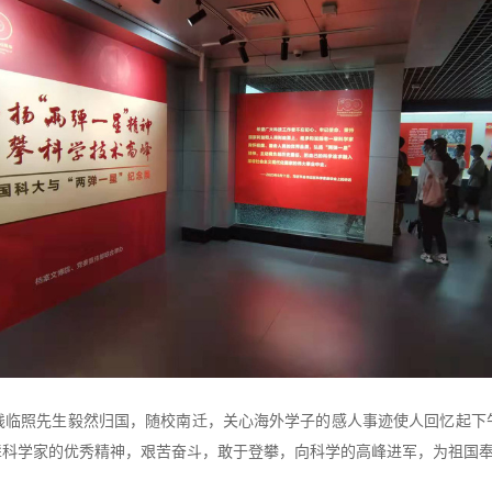
钱临照先生毅然归国，随校南迁，关心海外学子的感人事迹使人回忆起下
辈科学家的优秀精神，艰苦奋斗，敢于登攀，向科学的高峰进军，为祖国