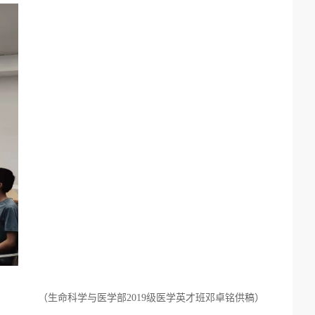
（生命科学与医学部
2
019
级医学英才班
邓卓铭供稿）