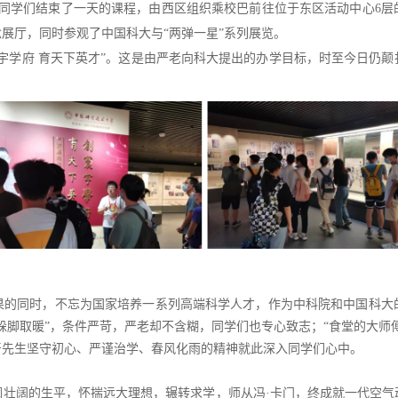
的同学们结束了一天的课程，由西区组织乘校巴前往位于东区活动中心6
展厅，同时参观了中国科大与“两弹一星”系列展览。
寰宇学府 育天下英才”。这是由严老向科大提出的办学目标，时至今日仍
颠
果的同时，不忘为国家培养一系列高端科学人才，作为中科院和中国科大
跺跺脚取暖”，条件严苛，严老却不含糊，同学们也专心致志；“食堂的大师
严先生坚守初心、严谨治学、春风化雨的精神就此深入同学们心中。
澜壮阔的生平，怀揣远大理想，辗转求学，师从冯
·卡门，终成就一代空