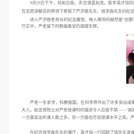
9月29日下午，风和日丽，天空湛蓝如洗。医学英才班
在志愿讲解员的带领下参观了严济慈先生、钱学森先生的纪念
进入严济慈老校长的纪念展馆，映入眼帘的赫然是
“创
厅正中，严老留下的数幅墨宝仍熠熠生辉。
严老一生求学，科教报国，在科学界作出了许多突出成
大人。赵忠贤院士对严老授课时的描述令人忍俊不禁
——“
一方面显出听课人数之多，另一方面也尽显授课水平之高。
在纪念钱学森先生的展厅，英才班一行回顾了钱先生波