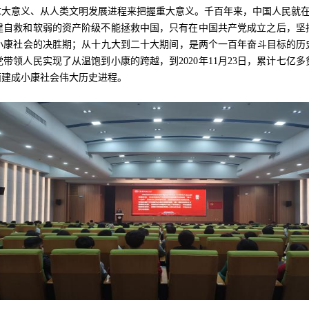
大意义、从人类文明发展进程来把握重大意义。千百年来，中国人民就在不
建自救和软弱的资产阶级不能拯救中国，只有在中国共产党成立之后，坚
小康社会的决胜期；从十九大到二十大期间，是两个一百年奋斗目标的历
党带领人民实现了从温饱到小康的跨越，到
2020
年
11
月
23
日，累计七亿多
面建成小康社会伟大历史进程。