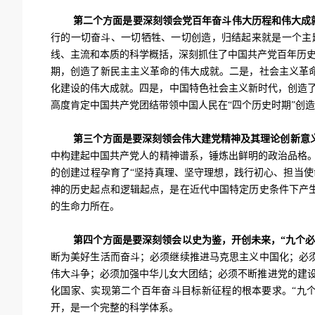
第二个方面是要深刻领会党百年奋斗伟大历程和伟大成
行的一切奋斗、一切牺牲、一切创造，归结起来就是一个主
线、主流和本质的科学概括，深刻抓住了中国共产党百年历史
期，创造了新民主主义革命的伟大成就。二是，社会主义革
化建设的伟大成就。四是，中国特色社会主义新时代，创造了新
高度肯定中国共产党团结带领中国人民在“四个历史时期”创造
第三个方面是要深刻领会伟大建党精神及其理论创新意
中构建起中国共产党人的精神谱系，锤炼出鲜明的政治品格
的创建过程孕育了“坚持真理、坚守理想，践行初心、担当
神的历史起点和逻辑起点，是在近代中国特定历史条件下产
的生命力所在。
第四个方面是要深刻领会以史为鉴，开创未来，“九个必
断为美好生活而奋斗；必须继续推进马克思主义中国化；必
伟大斗争；必须加强中华儿女大团结；必须不断推进党的建设
化国家、实现第二个百年奋斗目标新征程的根本要求。“九
开，是一个完整的科学体系。