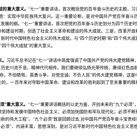
就的重大意义。
“七一”重要讲话，首次概括党的百年奋斗历史的主题，
题：实现中华民族伟大复兴。这一重要论断，是对中国共产党百年奋斗
发展的纲。“七一”重要讲话，首次把党的百年奋斗历史划分为四个历史时
命和建设时期，创造了社会主义革命和建设的伟大成就。三是，改革开放
时代中国特色社会主义的伟大成就。与“四个历史时期”和“四个伟大成就
“四个伟大成就”的重大意义。
义。
习近平总书记在“七一”讲话中高度强调了中国共产党的伟大建党精神
。历史川流不息，精神代代相传。我们要继续弘扬光荣传统、赓续红色血脉
使命，不怕牺牲、英勇斗争，对党忠诚、不负人民”的伟大建党精神，这是
生的，一百年来对夺取中国革命、建设和改革的胜利起到了至关重要的精
须”重大意义。
“七一”重要讲话概括的以史为鉴、开创未来的“九个必须
须坚持和发展中国特色社会主义；必须加快国防和军队现代化；必须不断
新的伟大工程”。“九个必须”既是回顾过去
,
对中国共产党百年奋斗宝贵经
个必须”，内涵丰富，思想深刻，是对习近平新时代中国特色社会主义思