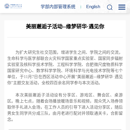
学部内部管理系统
En
glish
美丽邂逅子活动--缘梦研华·遇见你
为扩大研究生社交范围，增进学生之间、学院之间的交流，
生命科学与医学部联合火灾科学国家重点实验室、国家同步辐射
实验室及核科学技术学院、工程科学学院、合肥微尺度物质科学
国家研究中心、数学科学学院、环境科学与光电技术学院等七个
单位，于
11
月
7
日在西区活动中心开展“美丽邂逅
--
缘梦研华
·
遇见
你”主题交友活动，全校四百余名同学参与本次活动。
本次美丽邂逅子活动设有分享区、游戏区、舞会区、桌游
区。晚上七点，随着会场播放暖场音乐和视频，观众凭入场券领
取伴手礼进入会场，在工作人员的引导下进入活动分享区，随后
男女生同学共分成三队，由月老进行配对并领取通关卡，合影留
念。