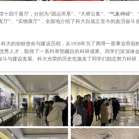
十四个展厅，分别为“国运所系”、“大师云集”、“气象峥嵘”、“
、“校友厅”、“实物展厅”，全面地介绍了科大自成立至今的血泪
了科大的创校使命与建设历程，从
1958
年为了两弹一星事业而创
优秀人才
，
取得了一系列举世瞩目的科研成果
。
同学们深深体
奋斗与建设发展
。
科大光荣的历史也激发了同学们励志努力科研