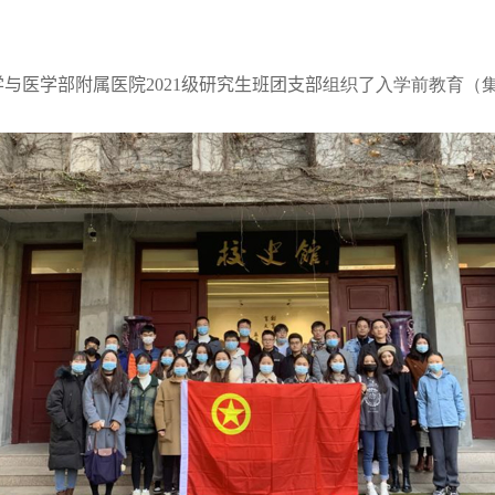
学与医学部附属医院
2021
级研究生班团支部
组织
了
入学前教育
（