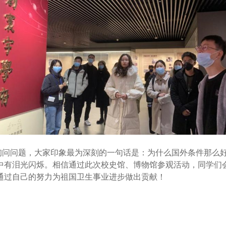
询问问题
，
大家印象最为深刻的一句话是
：
为什么国外条件那么
中有泪光闪烁
。
相信通过此次校史馆
、
博物馆参观活动
，
同学们
通过自己的努力为祖国卫生事业进步做出贡献！