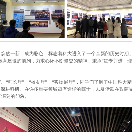
展板焕然一新，成为彩色，标志着科大进入了一个全新的历史时期
教育建设的前列，力求心怀不断攀登的精神，秉承“红专并进，理
、“师长厅”、“校友厅”、“实物展厅”，同学们了解了中国科大
多深耕科研
、
在许多重要领域颇有造诣的院士
，
以及活跃在政商
了深刻的印象。