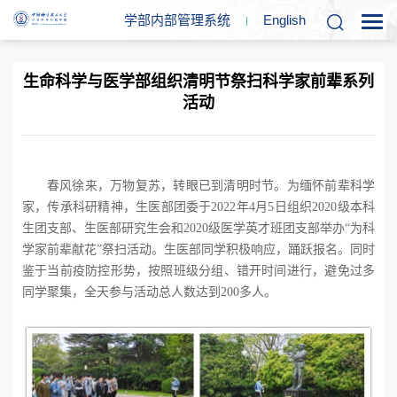
学部内部管理系统
En
glish
生命科学与医学部组织清明节祭扫科学家前辈系列
活动
春风徐来，万物复苏，转眼已到清明时节。为缅怀前辈科学
家，传承科研精神，生医部团委于
2022
年
4
月
5
日组织
2020
级本科
生团支部、生医部研究生会和
2020
级医学英才班团支部
举办“为科
学家前辈献花”祭扫活动。生医部同学积极响应，踊跃报名。同时
鉴于当前疫防控形势，按照班级分组、错开时间进行，避免过多
同学聚集，全天参与活动总人数达到
200
多人。