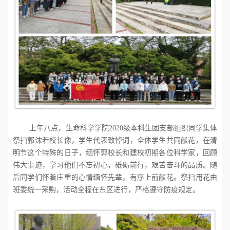
上午八点，生命科学学院
2020
级本科生团支部组织同学集体
祭扫郭沫若校长像，学生代表致悼词，全体学生共同献花，在清
明节这个特殊的日子，缅怀郭校长和建校初期各位科学家，回顾
伟大事迹，学习他们不忘初心，砥砺前行，艰苦奋斗的品质。随
后同学们怀着庄重的心情缅怀先辈，有序上前献花。祭扫用花由
班委统一采购，活动全程在东区进行，严格遵守防疫规定。