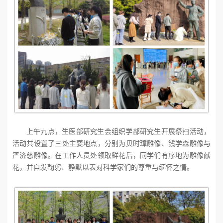
上午九点，生医部研究生会组织学部研究生开展祭扫活动，
活动共设置了三处主要地点，分别为贝时璋雕像、钱学森雕像与
严济慈雕像。在工作人员处领取鲜花后，同学们有序地为雕像献
花，并自发鞠躬、静默以表对科学家们的尊重与缅怀之情。