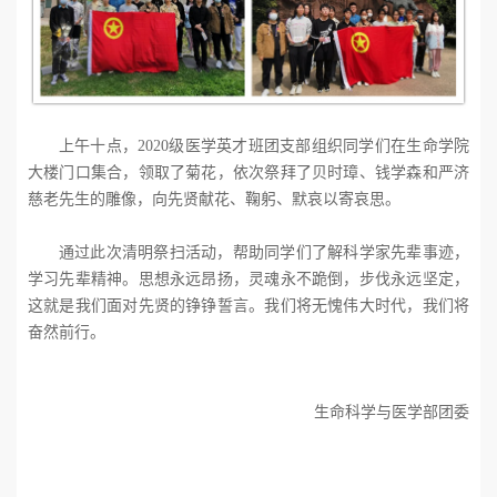
上午十点，
2020
级医学英才班团支部组织同学们在生命学院
大楼门口集合，领取了菊花，依次祭拜了贝时璋、钱学森和严济
慈老先生的雕像，向先贤献花、鞠躬、默哀以寄哀思。
通过此次清明祭扫活动，帮助同学们了解科学家先辈事迹，
学习先辈精神。思想永远昂扬，灵魂永不跪倒，步伐永远坚定，
这就是我们面对先贤的铮铮誓言。我们将无愧伟大时代，我们将
奋然前行。
生命科学与医学部团委