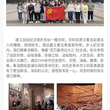
渡江战役纪念馆外形如一艘巨轮，巨轮前肃立着总前委五
人的雕像，栩栩如生，南边矗立着五角星胜利塔。步入纪念馆
内，我们跟着讲解员，循着“百万雄师过大江”的主线，
依次参观
了战前形势、战役准备、突破江防、战役胜利、人民支前、英烈
业绩六大展厅，通过
2500
余件历史照片、文物、油画、雕像、影
像，重温那段波澜壮阔的革命历史，对历史革命烈士的英勇事迹
有了更加鲜活、深刻的认识；感悟到军民一心，共克时艰的伟大
渡江精神。