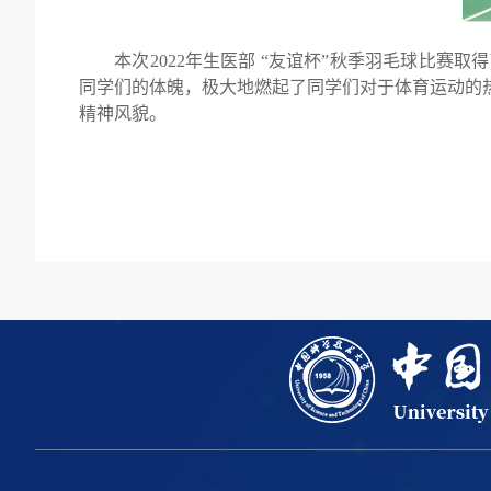
本次
2022年生医部 “友谊杯”秋季羽毛球比
同学们的体魄，极大地燃起了同学们对于体育运动的
精神风貌。