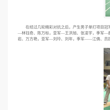
在经过几轮精彩对抗之后，产生男子单打项目冠
—林钰奇、陈万标，亚军—王洪旭、张凌宇，季军—
岩、万方艳，亚军—刘玲、刘年，季军——江倩、员