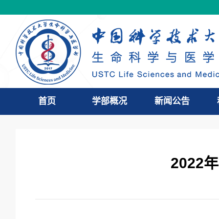
首页
学部概况
新闻公告
202