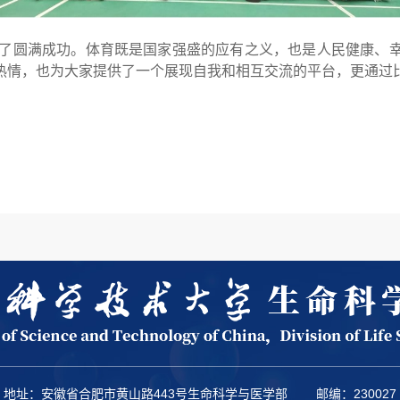
赛取得了圆满成功。体育既是国家强盛的应有之义，也是人民健康
热情，也为大家提供了一个展现自我和相互交流的平台，更通过
地址：安徽省合肥市黄山路443号生命科学与医学部
邮编：230027