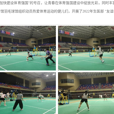
，加快建设体育强国”的号召，让青春在体育强国建设中绽放光彩，同时丰
合馆羽毛球馆组织动员热爱体育运动的健儿们，开展了
2022
年生医部 “友