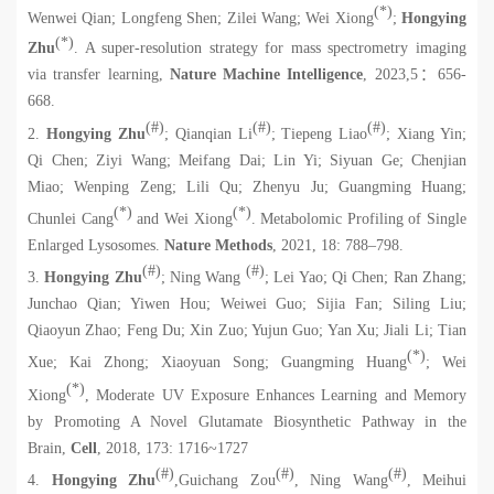
(*)
Wenwei Qian; Longfeng Shen; Zilei Wang; Wei Xiong
;
Hongying
(*)
Zhu
. A super-resolution strategy for mass spectrometry imaging
via transfer learning,
Nature Machine Intelligence
, 2023,
5
：
656-
668.
(#)
(#)
(#)
2.
Hongying Zhu
; Qianqian Li
; Tiepeng Liao
; Xiang Yin;
Qi Chen; Ziyi Wang; Meifang Dai; Lin Yi; Siyuan Ge; Chenjian
Miao; Wenping Zeng; Lili Qu; Zhenyu Ju; Guangming Huang;
(*)
(*)
Chunlei Cang
and Wei Xiong
. Metabolomic Profiling of Single
Enlarged Lysosomes.
Nature Methods
, 2021, 18: 788–798.
(#)
(#)
3.
Hongying Zhu
; Ning Wang
; Lei Yao; Qi Chen; Ran Zhang;
Junchao Qian; Yiwen Hou; Weiwei Guo; Sijia Fan; Siling Liu;
Qiaoyun Zhao; Feng Du; Xin Zuo; Yujun Guo; Yan Xu; Jiali Li; Tian
(*)
Xue; Kai Zhong; Xiaoyuan Song; Guangming Huang
; Wei
(*)
Xiong
, Moderate UV Exposure Enhances Learning and Memory
by Promoting A Novel Glutamate Biosynthetic Pathway in the
Brain,
Cell
, 2018, 173: 1716~1727
(#)
(#)
(#)
4.
Hongying Zhu
,
Guichang Zou
, Ning Wang
, Meihui