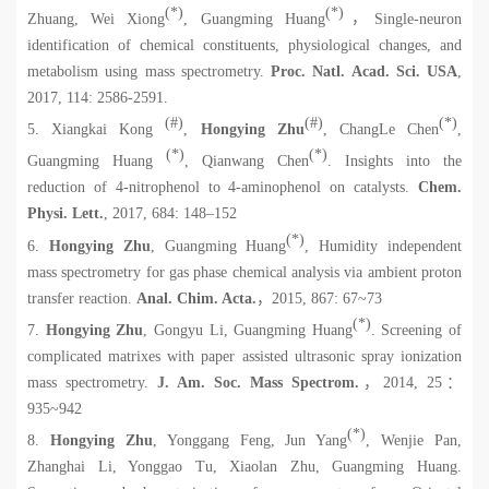
(*)
(*)
Zhuang, Wei Xiong
, Guangming Huang
，
Single-neuron
identification of chemical constituents, physiological changes, and
metabolism using mass spectrometry.
Proc. Natl. Acad. Sci. USA
,
2017, 114: 2586-2591.
(#)
(#)
(*)
5. Xiangkai Kong
,
Hongying Zhu
, ChangLe Chen
,
(*)
(*)
Guangming Huang
, Qianwang Chen
. Insights into the
reduction of 4-nitrophenol to 4-aminophenol on catalysts.
Chem.
Physi. Lett.
,
2017, 684: 148–152
(*)
6.
Hongying Zhu
, Guangming Huang
, Humidity independent
mass spectrometry for gas phase chemical analysis via ambient proton
transfer reaction.
Anal. Chim. Acta.
，
2015, 867: 67~73
(*)
7.
Hongying Zhu
, Gongyu Li, Guangming Huang
. Screening of
complicated matrixes with paper assisted ultrasonic spray ionization
mass spectrometry.
J. Am. Soc. Mass Spectrom.
，
2014, 25
：
935~942
(*)
8.
Hongying Zhu
, Yonggang Feng, Jun Yang
, Wenjie Pan,
Zhanghai Li, Yonggao Tu, Xiaolan Zhu, Guangming Huang.