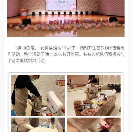
3
月
10
日晚，“女神烘焙坊”举办了一场别开生面的
DIY
蛋糕制
作活动，整个活动于晚上
19:00
拉开帷幕。共有
30
组队伍积极参与
了这次蛋糕烘焙活动。