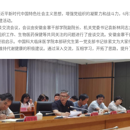
习近平新时代中国特色社会主义思想，增强党组织的凝聚力和战斗力，
6
月
建活动。
座谈交流会议，会议由安徽金寨干部学院副院长、机关党委书记袁新林同
组织工作、生物医药保健等共同关注的问题进行了座谈交流。安徽金寨干部
作经验启示。中国科大临床医学院本部研究生第一党支部书记徐索文为大家
维持代谢健康的积极建议。通过深入交流，互相学习，开拓了思路，提升