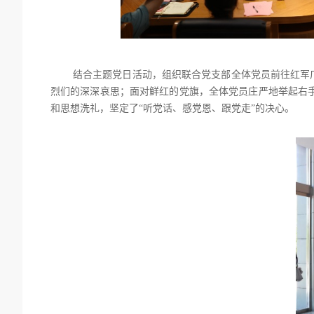
结合主题党日活动，组织联合党支部全体党员前往红军
烈们的深深哀思；面对鲜红的党旗，全体党员庄严地举起右
和思想洗礼，坚定了“听党话、感党恩、跟党走”的决心。