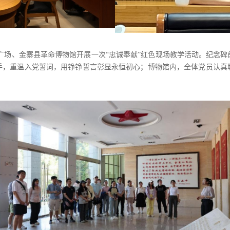
广场、金寨县革命博物馆开展一次“忠诚奉献”红色现场教学活动。纪念
手，重温入党誓词，用铮铮誓言彰显永恒初心；博物馆内，全体党员认真