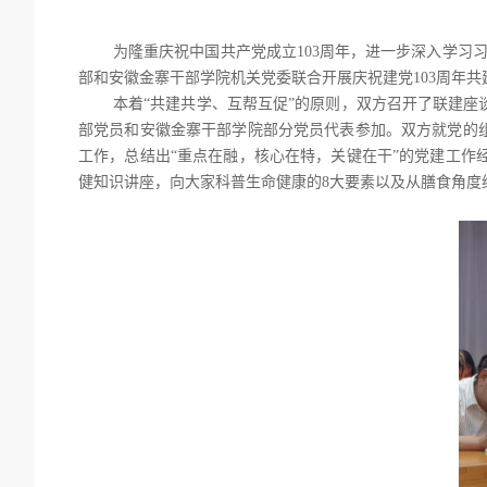
为隆重庆祝中国共产党成立
103
周年，进一步深入学习
部和安徽金寨干部学院机关党委联合开展庆祝建党
103
周年共
本着“共建共学、互帮互促”的原则，双方召开了联建
部党员和安徽金寨干部学院部分党员代表参加。双方就党的
工作，总结出“重点在融，核心在特，关键在干”的党建工
健知识讲座，向大家科普生命健康的
8
大要素以及从膳食角度