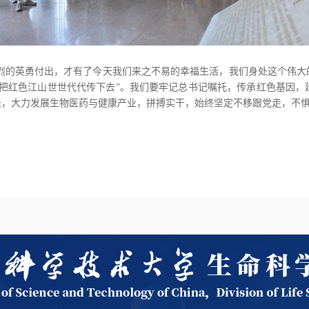
烈的英勇付出，才有了今天我们来之不易的幸福生活，我们身处这个伟大
，把红色江山世世代代传下去”。我们要牢记总书记嘱托，传承红色基因，
长，大力发展生物医药与健康产业，拼搏实干，始终坚定不移跟党走，不