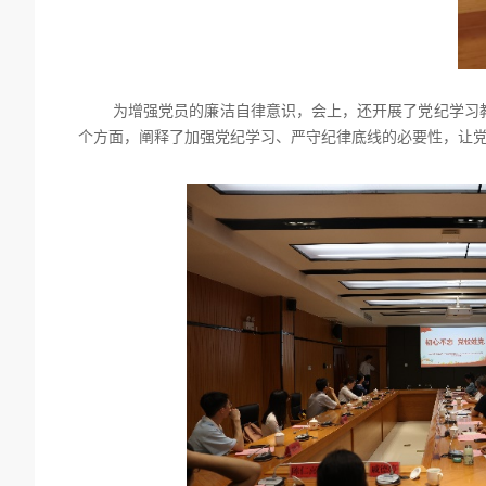
为增强党员的廉洁自律意识，会上，还开展了党纪学习
个方面，阐释了加强党纪学习、严守纪律底线的必要性，让