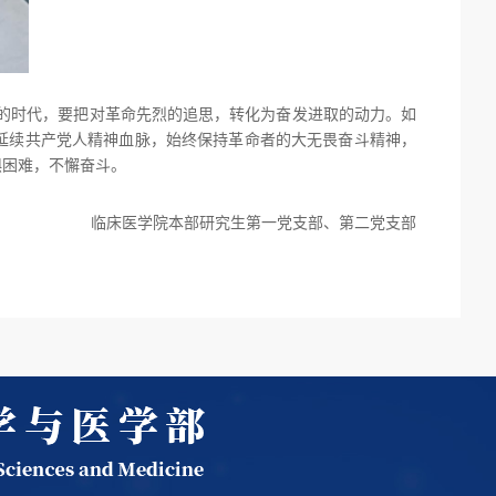
的时代，要把对革命先烈的追思，转化为奋发进取的动力。如
延续共产党人精神血脉，始终保持革命者的大无畏奋斗精神，
惧困难，不懈奋斗。
临床医学院本部研究生第一党支部、第二党支部