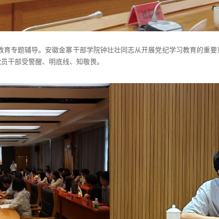
教育专题辅导。安徽金寨干部学院钟壮壮同志从开展党纪学习教育的重要
党员干部受警醒、明底线、知敬畏。