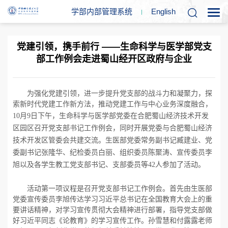
学部内部管理系统
En
glish
党建引领，携手前行 ——生命科学与医学部党支
部工作例会走进蜀山经开区政府与企业
为强化党建引领，进一步提升党支部的战斗力和凝聚力，探
索新时代党建工作新方法，推动党建工作与中心业务深度融合，
10
月
9
日下午，生命科学与医学部党委在
合肥蜀山经济技术开发
区
园区召开党支部书记工作例会，同时开展党委与
合肥蜀山经济
技术开发区管委会共建交流。
生医部党委常务副书记臧建业、党
委副书记张隆华、纪检委员白丽、组织委员陈聚涛、宣传委员李
旭以及各学生教工党支部书记、支部委员等
42
人参加了活动。
活动第一项议程是召开党支部书记工作例会。首先由生医部
党委宣传委员李旭传达学习习近平总书记在全国教育大会上的重
要讲话精神，对学习宣传贯彻大会精神进行部署，指导党支部做
好习近平同志《论教育》的学习宣传工作。孙雪慧和付露露老师