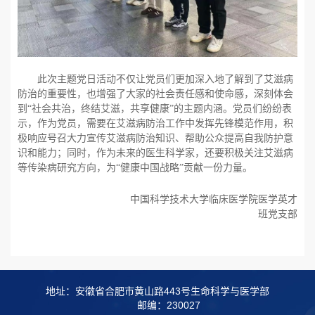
此次主题党日活动不仅让党员们更加深入地了解到了艾滋病
防治的重要性，也增强了大家的社会责任感和使命感，深刻体会
到“社会共治，终结艾滋，共享健康”的主题内涵。党员们纷纷表
示，作为党员，需要在艾滋病防治工作中发挥先锋模范作用，积
极响应号召
大力
宣传艾滋病防治知识、
帮助
公众提高自我防护意
识和能力；同时，作为未来的医
生
科学家，还要积极关注艾滋病
等传染病
研究
方向，
为“
健康中国战略
”
贡献
一份
力量。
中国科学技术大学临床医学院医学英才
班党支部
地址：安徽省合肥市黄山路443号生命科学与医学部
邮编：230027