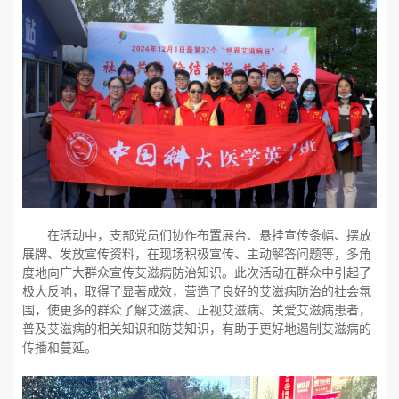
在活动中，
支部
党员们协作布置展台
、
悬挂宣传条幅、摆放
展牌、发放宣传资料
，在
现场
积极
宣传、
主动
解答问题等
，
多角
度地向广大群众宣传艾滋病防治知识。此次活动在群众中引起了
极大反响，取得了显著成效，营造了良好的艾滋病防治的社会氛
围，使更多的群众了解艾滋病、正视艾滋病、关爱艾滋病患者，
普及艾滋病的相关知识和防艾知识，有助于更好地遏制艾滋病的
传播和蔓延。