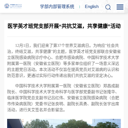
学部内部管理系统
En
glish
医学英才班党支部开展“共抗艾滋，共享健康”活动
12
月
1
日，我们迎来了第
37
个世界艾滋病日。为响应“社会共
治，终结艾滋，共享健康”的主题，医学英才班党支部
联合
安徽省
立医院感染病院诊疗中心、合肥市
感
染病院、中国科学技术大学
附属第一医院（安徽省立医院）等多家单位组织了一场意义深远
的主题党日活动。本次活动不仅旨在提高党员对艾滋病的认识和
防范意识，更通过实际行动传递出
我们
共抗艾滋的坚定决心。
中国科学技术大学附属第一医院（安徽省立医院）郑昌成副
院长、中国科学技术大学生命科学与医学部党委副书记张隆华、
临床医学院党总支副书记吕红伟、安徽省立医院感染病院（合肥
市传染病医院）党委书记张良明、副院长高勇、副院长张宇出席
活动，进行关艾签名并合影留念。