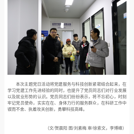
本次主题党日活动将党建服务与科技创新紧密结合起来，在
学习党建工作先进经验的同时，也提升了党员同志们对行业发展
以及就业形势的认识。党员同志们纷纷表示，将不忘初心，时刻
牢记党员使命，实实在在、身体力行的服务群众，在科研工作中
锲而不舍、执着攻关创新，勇攀科技高峰。
（文
/
贺晨阳 图
/
刘素梅
.
审
/
徐索文，李博峰）