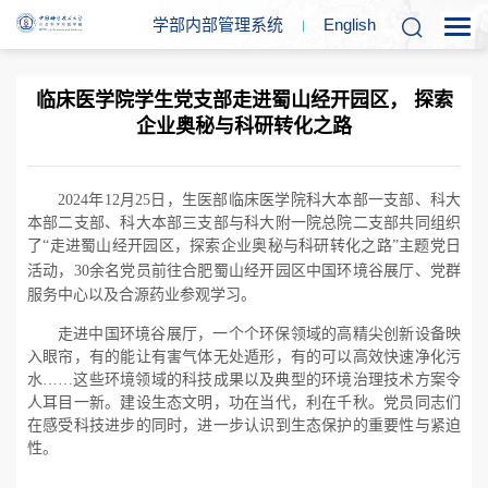
学部内部管理系统
En
glish
临床医学院学生党支部走进蜀山经开园区， 探索
企业奥秘与科研转化之路
2024
年
12
月
25
日，生医部临床医学院科大本部一支部、科大
本部二支部、科大本部三支部与科大附一院总院二支部共同组织
了“走进蜀山经开园区，探索企业奥秘与科研转化之路”主题党日
活动，
30
余名党员前往
合肥
蜀山经开园区中国环境谷展厅、党群
服务中心以及合源药业参观学习。
走进中国环境谷展厅，一个个环保领域的高精尖创新设备映
入眼帘，有的能让有害气体无处遁形，有的可以高效快速净化污
水……这些环境领域的科技成果以及典型的环境治理技术方案令
人耳目一新。建设生态文明，功在当代，利在千秋。党员同志们
在感受科技进步的同时，进一步认识到生态保护的重要性与紧迫
性。