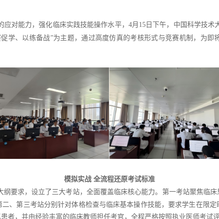
的应对能力，强化临床实践
技能
操作水平，
4
月
15
日下午，中国科学技术
赛促学、以练备战
”
为主题，通过高度仿真的考核形式与竞赛机制，为即
模拟实战 全流程还原考试标准
大纲要求，设立了三大考站，全面覆盖临床核心能力。第一考站聚焦临床
第二、第三考站分别针对体格检查与
临床
基本操作技能，要求学生在限定
拟患者，并由经验丰富的临床教师担任考官，全程严格按照执业医师考试