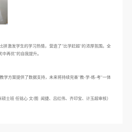
比拼激发学生的学习热情，营造了
"
比学赶超
"
的浓厚氛围。全
优中再优
”
的自我提升。
教学方案提供了数据支持，未来将持续完善
"
教
-
学
-
练
-
考
"
一体
床硕士班 任铭心 文
/
图
闻捷、
吕红伟、
齐印宝、
计玉超审核）