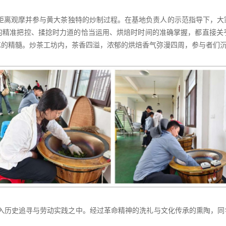
距离观摩并参与黄大茶独特的炒制过程。在基地负责人的示范指导下，大
的精准把控、揉捻时力道的恰当运用、烘焙时时间的准确掌握，都直接关
艺的精髓。炒茶工坊内，茶香四溢，浓郁的烘焙香气弥漫四周，参与者们
入历史追寻与劳动实践之中。经过革命精神的洗礼与文化传承的熏陶，同