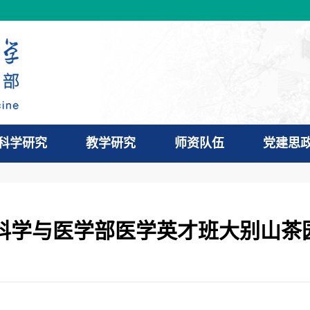
科学研究
教学研究
师资队伍
党建思
学与医学部医学英才班大别山茶园