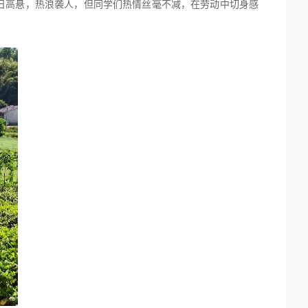
日高悬，热浪袭人，但同学们热情丝毫不减，在劳动中切身感