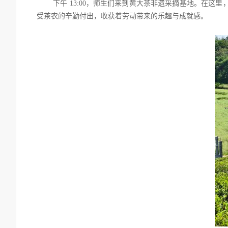
下午
13:00
，师生们来到黄大茶非遗采摘基地。在这里
受茶农的辛勤付出，收获着劳动带来的乐趣与成就感。