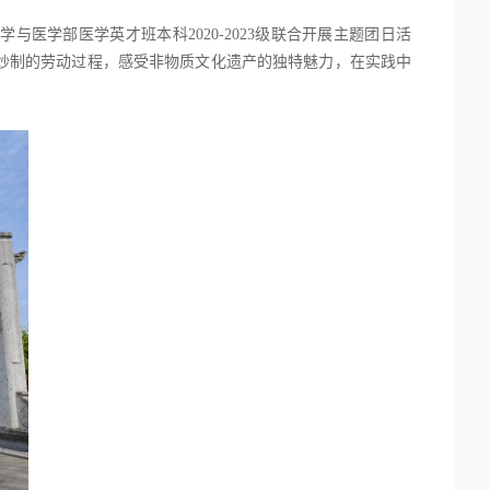
科学与医学部医学英才班本科
2020-2023
级联合开展主题团日活
炒制的劳动过程，感受非物质文化遗产的独特魅力，在实践中