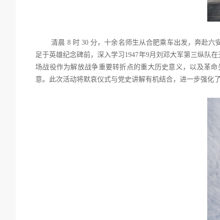
清晨
8
时
30
分，十余名师生从合肥乘车出发，奔赴六
足于英雄纪念碑前，深入学习
1947
年
9
月刘邓大军第三纵队在
场战役作为解放战争重要转折点的重大历史意义，以及革命
意。此次活动将默哀仪式与党史讲解有机结合，进一步强化