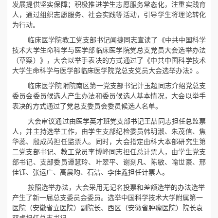
发展提供坚实保障；积极推进学生志愿服务常态化，注重实践育
人，通过组织志愿服务、社会实践等活动，引导学生将理论转化
为行动。
临床医学院教工党支部书记闻捷同志宣读了《中共中国科学
技术大学生命科学与医学部临床医学院党总支党员大会选举办法
（草案）》，大会以举手表决的方式通过了《中共中国科学技术
大学生命科学与医学部临床医学院党总支党员大会选举办法》。
临床医学院附院南区第一党支部书记计玉超同志介绍党总支
委员会委员候选人产生办法和委员候选人基本情况，大会以举手
表决的方式通过了党总支委员会委员候选人名单。
大会审议通过由医学英才班党支部书记王喆同志担任总监票
人，并主持选举工作，由学生支部纪检委员韩明淑、朱茂信、焦
华蕊、殷成芮担任监票人。同时，大会指定由科大本部研究生第
二党支部书记、教工党员李博峰同志担任总计票
人，由学生党支
部书记、支部委员谭慧玲、叶翠平、谢刻凡、陈敏、喻世豪、邢
佳钰、张运广、高晨昀、石洁、李佳鑫担任计票人
。
按照选举办法，大会采用无记名投票和差额选举的办法选举
产生了新一届总支委员会委员。选举中国科学技术大学附属第一
医院（安徽省立医院）副院长、西区（安徽省肿瘤医院）院长袁