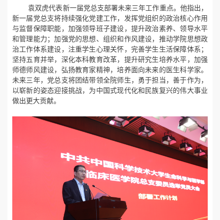
袁双虎代表新一届党总支部署未来三年工作重点。他指出，
新一届
党
总支
将持续强化党建工作，发挥党组织的政治核心作用
与监督保障职能，加强领导班子建设，提升政治素养、领导水平
和管理能力
；
加强党的思想、组织和作风建设，推动学院思想政
治工作体系建设，注重学生心理关怀，完善学生生活保障体系
；
坚持五育并举，深化
本科
教育
改革
，
提升
研究生
培养水平
，加强
师德师风建设，弘扬教育家精神
，
培养面向未来的医生科学家
。
未来三年，
党总支
将团结带领全院师生，勇于担当，善于作为，
以
崭新的
姿态迎接挑战，为中国式现代化和民族复兴的伟大事业
做出更大贡献。