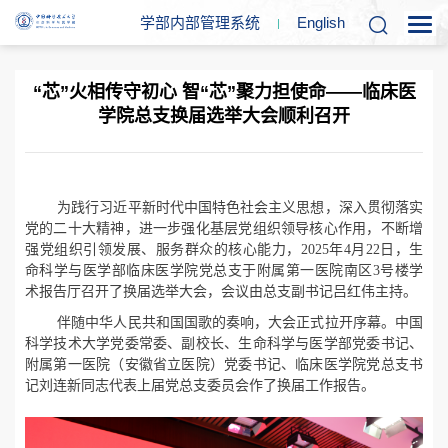
学部内部管理系统
En
glish
“芯”火相传守初心 智“芯”聚力担使命——临床医
学院总支换届选举大会顺利召开
为践行习近平新时代中国特色社会主义思想，深入贯彻落实
党的二十大精神，进一步强化基层党组织领导核心作用，不断增
强党组织引领发展、服务群众的核心能力，
2025
年
4
月
22
日，生
命科学与医学部临床医学院党总支于附属第一医院南区
3
号楼学
术报告厅召开了换届选举大会，会议由总支副书记
吕红伟
主持。
伴随中华人民共和国国歌的奏响，大会正式拉开序幕。
中国
科学技术大学党委常委、副校长、生命科学与医学部党委书记、
附属第一医院（安徽省立医院）党委书记、临床医学院党总支书
记刘连新同志
代表上届党总支委员会作了换届工作报告。