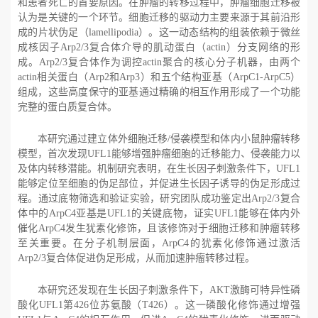
和患者死亡的首要原因。在肿瘤的转移过程中，肿瘤细胞迁移被
认为是关键的一个环节。细胞迁移的驱动力主要来源于其前沿形
成的片状伪足（
lamellipodia）。这一动态结构的组装依赖于微丝
成核因子
Arp2/3复合体介导的肌动蛋白（
actin）分支网络的形
成。
Arp2/3复合体作为调控
actin聚合的核心分子机器，由两个
actin相关蛋白（
Arp2和
Arp3）和五个结构亚基（
ArpC1-ArpC5）
组成，这些高度保守的亚基通过精确的相互作用形成了一个功能
完整的蛋白质复合体。
本研究通过建立体外细胞迁移
/侵袭模型和体内小鼠肿瘤转移
模型，首次发现
UFL1能够增强肿瘤细胞的迁移能力、侵袭能力以
及体内转移潜能。机制研究表明，在生长因子刺激条件下，
UFL1
能够定位至细胞的伪足部位，并促进生长因子诱导的伪足形成过
程。通过底物筛选和验证实验，研究团队成功鉴定出
Arp2/3复合
体中的
ArpC4亚基是
UFL1的关键底物，证实
UFL1能够在体内外
催化
ArpC4发生犹素化修饰，且该修饰对于细胞迁移和肿瘤转移
至关重要。在分子机制层面，
ArpC4的犹素化修饰通过激活
Arp2/3复合体促进伪足形成，从而加速肿瘤转移过程。
本研究还发现在生长因子刺激条件下，
AKT激酶可特异性磷
酸化
UFL1第
426位苏氨酸（
T426）。这一磷酸化修饰通过增强