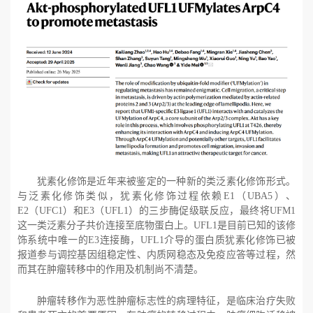
犹素化修饰是近年来被鉴定的一种新的类泛素化修饰形式。
与泛素化修饰类似，犹素化修饰过程依赖
E1（
UBA5）、
E2（
UFC1）和
E3（
UFL1）的三步酶促级联反应，最终将
UFM1
这一类泛素分子共价连接至底物蛋白上。
UFL1是目前已知的该修
饰系统中唯一的
E3连接酶，
UFL1介导的蛋白质犹素化修饰已被
报道参与调控基因组稳定性、内质网稳态及免疫应答等过程，然
而其在肿瘤转移中的作用及机制尚不清楚。
肿瘤转移作为恶性肿瘤标志性的病理特征，是临床治疗失败