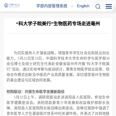
学部内部管理系统
En
glish
“科大学子皖美行”生物医药专场走进亳州
为切实服务人才强省战略，增强青年学生社会化和就业创业
能力，5月22日至23日，中国科学技术大学生命科学与医学部30
余位博士及硕士研究生代表赴安徽省亳州市开展“科大学子皖美
行”活动，通过实地考察与座谈研讨，聚焦生物医学就业前景、校
地合作模式创新及中医药产业高质量发展，深切感受亳州生物医
药事业建设与区域协同发展。
校院联动：共探生命医学发展新路径
5月22日上午，调研团首站走进涡阳县人民医院，参加生命
医学健康座谈会。涡阳团县委青少年发展和权益维护部部长张
琳、涡阳县人民医院院长侯冠峰出席座谈。张琳在致辞中强调了
青年医学人才在基层医疗体系中的关键作用，并表达了对校地联