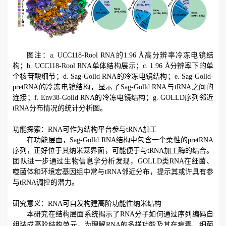
图注：
a. UCC118-Rool RNA
的
1.96 Å
高分辨率冷冻电镜结
构；
b. UCC118-Rool RNA
单体结构展示；
c. 1.96 Å
分辨率下的单
个核苷酸细节；
d. Sag-Golld RNA
的冷冻电镜结构；
e. Sag-Golld-
pretRNA
的冷冻电镜结构，显示了
Sag-Golld RNA
与
tRNA
之间的
连接；
f. Env38-Golld RNA
的冷冻电镜结构；
g. GOLLD
序列邻近
tRNA
分布情况的统计分析图。
功能探索：
RNA
可作为结构平台参与
tRNA
加工
在功能层面，
Sag-Golld RNA
结构中包含一个柔性的
pretRNA
序列，正好位于其纳米笼界面，可能便于与
tRNA
加工酶的结合。
团队进一步通过生物信息学分析发现，
GOLLD
类
RNA
在细菌、
噬菌体和环境宏基因组中常与
tRNA
邻近分布，提示其或许具有参
与
tRNA
调控的潜力。
研究意义：
RNA
可自发构建高阶功能性纳米结构
本研究在结构层面系统揭示了
RNA
分子如何通过序列编码自
组装成高阶结构单元，为理解
RNA
的多样功能及其在病毒、细菌