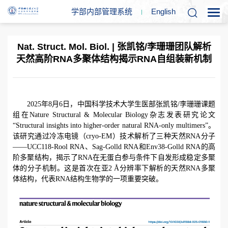
学部内部管理系统
En
glish
Nat. Struct. Mol. Biol. | 张凯铭/李珊珊团队解析
天然高阶RNA多聚体结构揭示RNA自组装新机制
2025
年
8
月
6
日，中国科学技术大学生医部张凯铭
/
李珊珊课题
组在
Nature Structural & Molecular Biology
杂志发表研究论文
“
Structural insights into higher-order natural RNA-only multimers”
。
该研究通过冷冻电镜（
cryo-EM
）技术解析了三种天然
RNA
分子
——
UCC118-Rool RNA
、
Sag-Golld RNA
和
Env38-Golld RNA
的高
阶多聚结构，揭示了
RNA
在无蛋白参与条件下自发形成稳定多聚
体的分子机制。这是首次在亚
2 Å
分辨率下解析的天然
RNA
多聚
体结构，代表
RNA
结构生物学的一项重要突破。