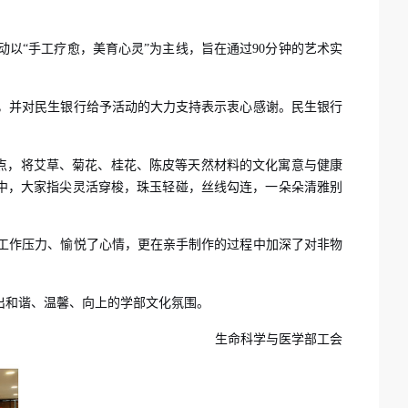
动以“手工疗愈，美育心灵”为主线，旨在通过
90
分钟的艺术实
，并对民生银行给予活动的大力支持表示衷心感谢。民生银行
入点，将艾草、菊花、桂花、陈皮等天然材料的文化寓意与健康
中，大家指尖灵活穿梭，珠玉轻碰，丝线勾连，一朵朵清雅别
工作压力、愉悦了心情，更在亲手制作的过程中加深了对非物
出和谐、温馨、向上的学部文化氛围。
生命科学与医学部工会