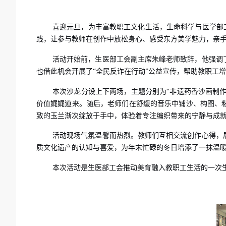
喜迎元旦，为丰富教职工文化生活，生命科学与医学部
践，让参与教师在创作中放松身心、感受东方美学魅力，亲
活动开始前，生医部工会副主席朱峰老师致辞，他强调
也借此机会开展了“全民反诈在行动”公益宣传，帮助教职工
本次沙龙分设上下两场，主题分别为“非遗药香沙画制作
价值娓娓道来。随后，老师们在舒缓的音乐中铺沙、构图、
致的玉兰渐次绽放于手中，体验着专注编织带来的宁静与成
活动现场气氛温馨而热烈。教师们互相交流创作心得，
质文化遗产的认知与喜爱，为年末忙碌的冬日增添了一抹温
本次活动是生医部工会推动美育融入教职工生活的一次