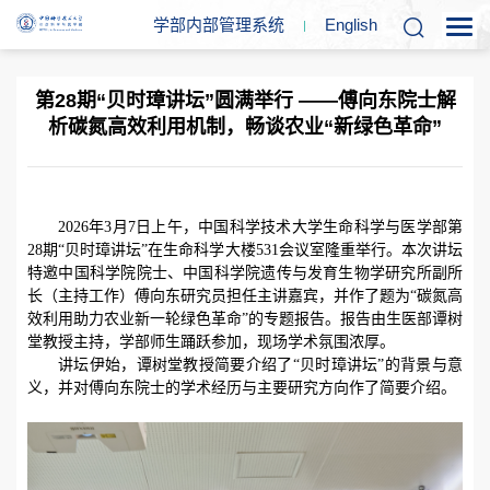
学部内部管理系统
En
glish
第28期“贝时璋讲坛”圆满举行 ——傅向东院士解
析碳氮高效利用机制，畅谈农业“新绿色革命”
2026
年
3
月
7
日上午，中国科学技术大学生命科学与医学部第
28
期“贝时璋讲坛”在生命科学大楼
531
会议室隆重举行。本次讲坛
特邀中国科学院院士、中国科学院遗传与发育生物学研究所副所
长（主持工作）傅向东研究员担任主讲嘉宾，并作了题为“碳氮高
效利用助力农业新一轮绿色革命”的专题报告。报告由生医部谭树
堂教授主持，学部师生踊跃参加，现场学术氛围浓厚。
讲坛伊始，谭树堂教授简要介绍了“贝时璋讲坛”的背景与意
义，并对傅向东院士的学术经历与主要研究方向作了简要介绍。