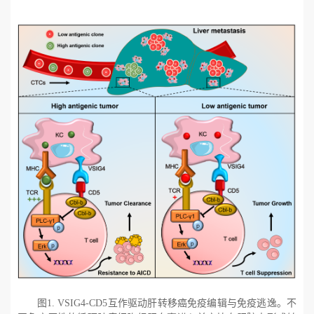
图
1. VSIG4-CD5
互作驱动肝转移癌免疫编辑与免疫逃逸。不