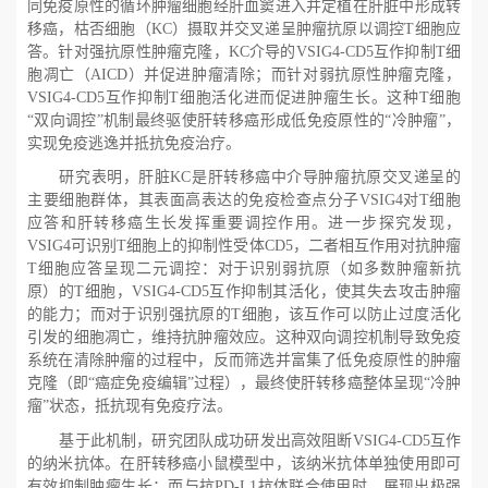
同免疫原性的循环肿瘤细胞经肝血窦进入并定植在肝脏中形成转
移癌，枯否细胞（
KC
）摄取并交叉递呈肿瘤抗原以调控
T
细胞应
答。针对强抗原性肿瘤克隆，
KC
介导的
VSIG4-CD5
互作抑制
T
细
胞凋亡（
AICD
）并促进肿瘤清除；而针对弱抗原性肿瘤克隆，
VSIG4-CD5
互作抑制
T
细胞活化进而促进肿瘤生长。这种
T
细胞
“双向调控”机制最终驱使肝转移癌形成低免疫原性的“冷肿瘤”，
实现免疫逃逸并抵抗免疫治疗。
研究表明，肝脏
KC是肝转移癌中介导肿瘤抗原交叉递呈的
主要细胞群体，其表面高表达的免疫检查点分子
VSIG4对
T细胞
应答和肝转移癌生长发挥重要调控作用。进一步探究发现，
VSIG4可识别
T细胞上的抑制性受体
CD5，二者相互作用对抗肿瘤
T细胞应答呈现二元调控：对于识别弱抗原（如多数肿瘤新抗
原）的
T细胞，
VSIG4-CD5互作抑制其活化，使其失去攻击肿瘤
的能力；而对于识别强抗原的
T细胞，该互作可以防止过度活化
引发的细胞凋亡，维持抗肿瘤效应。这种双向调控机制导致免疫
系统在清除肿瘤的过程中，反而筛选并富集了低免疫原性的肿瘤
克隆（即“癌症免疫编辑”过程），最终使肝转移癌整体呈现“冷肿
瘤”状态，抵抗现有免疫疗法。
基于此机制，研究团队成功研发出高效阻断
VSIG4-CD5互作
的纳米抗体。在肝转移癌小鼠模型中，该纳米抗体单独使用即可
有效抑制肿瘤生长；而与抗
PD-L1抗体联合使用时，展现出极强