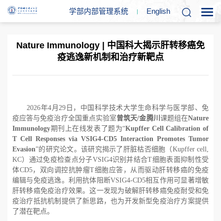
学部内部管理系统
En
glish
Nature Immunology | 中国科大揭示肝转移癌免
疫逃逸新机制和治疗新靶点
2026年
4月
29日，中国科学技术大学生命科学与医学部、免
疫应答与免疫治疗全国重点实验室
曾筑天
/
金腾川
课题组在
Nature
Immunology
期刊上在线发表了题为“
Kupffer Cell Calibration of
T Cell Responses via VSIG4-CD5 Interaction Promotes Tumor
Evasion
”
的研究论文。该研究揭示了肝脏枯否细胞（
Kupffer cell,
KC）通过免疫检查点分子
VSIG4识别并结合
T细胞表面抑制性受
体
CD5，双向调控抗肿瘤
T细胞应答，从而驱动肝转移癌的免疫
编辑与免疫逃逸。利用抗体阻断
VSIG4-CD5相互作用可显著增敏
肝转移癌免疫治疗效果。这一发现为破解肝转移癌免疫耐受和免
疫治疗抵抗机制提供了新思路，也为开发新型免疫治疗方案提供
了潜在靶点。