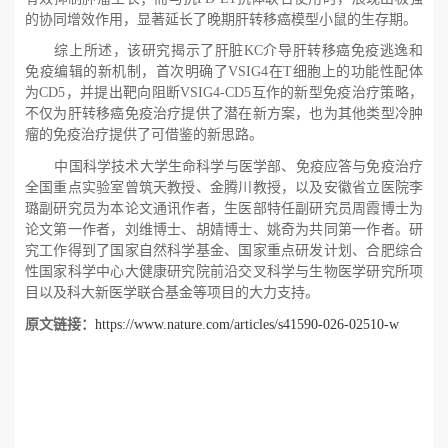
的协同增效作用，显著延长了晚期肝转移癌模型小鼠的生存期。
综上所述，该研究揭示了肝脏
KC介导肝转移癌免疫逃逸和
免疫编辑的新机制，首次明确了
VSIG4在
T细胞上的功能性配体
为
CD5，并提出靶向阻断
VSIG4-CD5互作的新型免疫治疗策略，
不仅为肝转移癌免疫治疗提供了潜在新方案，也为其他类型冷肿
瘤的免疫治疗提供了可借鉴的新思路。
中国科学技术大学生命科学与医学部、免疫应答与免疫治疗
全国重点实验室曾筑天教授、金腾川教授，以及安徽省立医院李
璐副研究员为本论文通讯作者，生医部特任副研究员周霞博士为
论文第一作者，刘维博士、胡婧博士、姚奇为共同第一作者。研
究工作得到了国家自然科学基金、国家重点研发计划、合肥综合
性国家科学中心大健康研究院前沿交叉科学与生物医学研究所项
目以及科大新医学联合基金等项目的大力支持。
原文链接：
https://www.nature.com/articles/s41590-026-02510-w