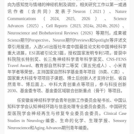
向为感知觉与情绪的神经机制及调控，相关研究工作以第一或通
讯作者（含共同）发表于
Neuron
（
2021
）、
Nature
Communications
（
2024, 2025, 2026
）、
Science
Advances
（
2025
）、
Cell Reports
（
2023, 2024a, 2024b, 2026
）、
Neuroscience and Biobehavioral Reviews
（
2026
）等期刊，成果被
Science
期刊
Perspective
、
Neuron
期刊
Previews
和
Spotlight
等评述文
章引用报道，入选
Cell
出版社年度中国最佳论文和中国神经科学
重大进展，
ESI
高被引论文
3
篇，授权国家发明专利
5
项。曾获中
科院院长特别奖、长三角神经科学青年科学家奖、
CNS-FENS
Travel Award
、教育部自然科学二等奖（第五完成人）、小米青
年学者等荣誉。主持国家自然科学基金青年项目（
B
类、
C
类）、
国家重大科技专项项目子课题、博士后创新人才支持计划、省自
然青年、博后面上、中科大青创重点等项目，参与科技创新
2030
、基金委专项、基金委区域联合创新重点（骨干）等项目。
任安徽省神经科学学会青年创新工作委员会秘书长、中国认
知科学学会认知神经环路与信息处理专业委员会委员、中国研究
型医院学会神经再生与修复专业委员会委员。
Clinical Case
Studies in Neurology
编委、生命的化学、生理学报、
Sensory
Neuroscience
和
Aging Advances
期刊青年编委。