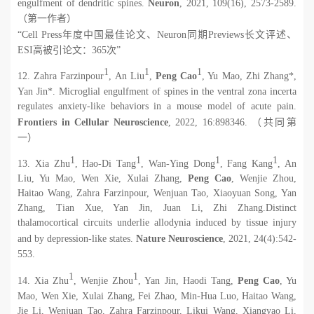
engulfment of dendritic spines.
Neuron
, 2021, 109(16), 2573-2589.
（第一作者）
“
Cell Press
年度中国最佳论文、
Neuron
同期
Previews
长文评述、
ESI
高被引论文：
365
次”
1
1
1
12. Zahra Farzinpour
, An Liu
,
Peng Cao
, Yu Mao, Zhi Zhang*,
Yan Jin*. Microglial engulfment of spines in the ventral zona incerta
regulates anxiety-like behaviors in a mouse model of acute pain.
Frontiers in Cellular Neuroscience
, 2022, 16:898346.
（共同第
一）
1
1
1
1
13.
Xia Zhu
, Hao-Di Tang
, Wan-Ying Dong
, Fang Kang
, An
Liu, Yu Mao, Wen Xie, Xulai Zhang,
Peng Cao
, Wenjie Zhou,
Haitao Wang, Zahra Farzinpour, Wenjuan Tao, Xiaoyuan Song, Yan
Zhang, Tian Xue, Yan Jin, Juan Li, Zhi Zhang.
Distinct
thalamocortical circuits underlie allodynia induced by tissue injury
and by depression-like states.
Nature Neuroscience
, 2021, 24(4):542-
553.
1
1
14. Xia Zhu
, Wenjie Zhou
, Yan Jin, Haodi Tang,
Peng Cao
, Yu
Mao, Wen Xie, Xulai Zhang, Fei Zhao, Min-Hua Luo, Haitao Wang,
Jie Li, Wenjuan Tao, Zahra Farzinpour, Likui Wang, Xiangyao Li,