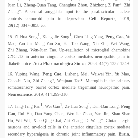
Juan Li, Zheng-Quan Tang, Chenghua Zhou, Zhizhong Z Pan*, Zhi
Zhang*. A central amygdala input to the parafascicular nucleus
controls comorbid pain in depression.
Cell Reports
, 2019,
29(12):3847-3858.e5.
1
1
15. Zi-Hua Song
, Xiang-Jie Song
, Chen-Ling Yang,
Peng Cao
, Yu
Mao, Yan Jin, Meng-Yun Xu, Hai-Tao Wang, Xia Zhu, Wei Wang,
Zhi Zhang, Wen-Juan Tao. Up-regulation of microglial chemokine
CXCL12 in anterior cingulate cortex mediates neuropathic pain in
diabetic mice.
Acta Pharmacologica Sinica
, 2023, 44(7):1337-1349.
16. Yuping Wang,
Peng Cao
, Lisheng Mei, Weiwei Yin, Yu Mao,
Chaoshi Niu, Zhi Zhang*, Wenjuan Tao*. Microglia in the primary
somatosensory barrel cortex mediate trigeminal neuropathic pain.
Neuroscience
, 2019, 414:299-310.
1
1
1
17. Ting-Ting Pan
, Wei Gao
, Zi-Hua Song
, Dan-Dan Long,
Peng
Cao
, Rui Hu, Dan-Yang Chen, Wen-Jie Zhou, Yan Jin, Shan-Shan
Hu, Wei Wei, Xiao-Qing Chai, Zhi Zhang, Di Wang*. Glutamatergic
neurons and myeloid cells in the anterior cingulate cortex mediate
secondary hyperalgesia in chronic joint inflammatory pain.
Brain,