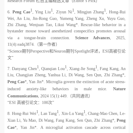
Research Forum
栏目主编精选文章（
Editor’s Pick
）”
1
1
1
1
6.
Peng Cao
, Ying Liu
, Ziyun Ni
, Mingjun Zhang
, Hong-Rui
Wei, An Liu, Jin-Rong Guo, Yumeng Yang, Zheng Xu, Yuyu Guo,
Zhi Zhang, Wenjuan Tao, Likui Wang*. Rescue-like behavior in a
bystander mouse toward anesthetized conspecifics promotes arousal
via a tongue-brain connection.
Science Advances
, 2025,
11(4):eadq3874.
（第一作者）
“
Science
期刊
Perspective
和
Neuron
期刊
Spotlight
评述，
ESI
高被引论
文”
1
1
1
7. Danyang Chen
, Qianqian Lou
, Xiang-Jie Song
, Fang Kang, An
Liu, Changjian Zheng, Yanhua Li, Di Wang, Sen Qun, Zhi Zhang*,
Peng Cao
*, Yan Jin*. Microglia govern the extinction of acute stress-
induced anxiety-like behaviors in male mice.
Nature
Communications
, 2024 15(1):449.
（共同通讯）
“
ESI
高被引论文：
100
次”
1
1
1
8. Hong-Rui Wei
, Lan Tang
, Xin-Lu Yang
, Chang-Mao Chen, Le-
Xian Li, Yu Mao, Di Wang, Fang Kang, Sen Qun, Zhi Zhang*,
Peng
Cao
*, Yan Jin*. A microglial activation cascade across cortical