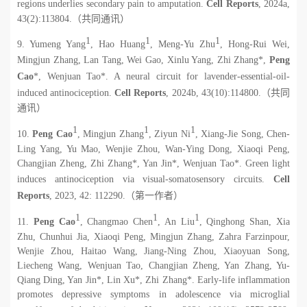
regions underlies secondary pain to amputation.
Cell Reports
, 2024a,
43(2):113804.
（共同通讯）
1
1
1
9. Yumeng Yang
, Hao Huang
, Meng-Yu Zhu
, Hong-Rui Wei,
Mingjun Zhang, Lan Tang, Wei Gao, Xinlu Yang, Zhi Zhang*,
Peng
Cao
*, Wenjuan Tao*. A neural circuit for lavender-essential-oil-
induced antinociception.
Cell Reports
, 2024b, 43(10):114800.
（共同
通讯）
1
1
1
10.
Peng Cao
, Mingjun Zhang
, Ziyun Ni
, Xiang-Jie Song, Chen-
Ling Yang, Yu Mao, Wenjie Zhou, Wan-Ying Dong, Xiaoqi Peng,
Changjian Zheng, Zhi Zhang*, Yan Jin*, Wenjuan Tao*. Green light
induces antinociception via visual-somatosensory circuits.
Cell
Reports
, 2023, 42: 112290.
（第一作者）
1
1
1
11.
Peng Cao
, Changmao Chen
, An Liu
, Qinghong Shan, Xia
Zhu, Chunhui Jia, Xiaoqi Peng, Mingjun Zhang, Zahra Farzinpour,
Wenjie Zhou, Haitao Wang, Jiang-Ning Zhou, Xiaoyuan Song,
Liecheng Wang, Wenjuan Tao, Changjian Zheng, Yan Zhang, Yu-
Qiang Ding, Yan Jin*, Lin Xu*, Zhi Zhang*. Early-life inflammation
promotes depressive symptoms in adolescence via microglial