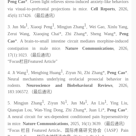
Peng Cao
*. Green light relieves stress-induced anxiety-like behaviors
via visual-to-prefrontal projections in mice.
Cell Reports
, 2026,
45(6):117426.
（最后通讯）
1
1
1
3. Jun Ma
, Xiaoqi Peng
, Mingjun Zhang
, Wei Gao, Xinlu Yang,
Zerui Wang, Xiaoqing Chai*, Zhi Zhang*, Sheng Wang*,
Peng
Cao
*. A brain-to-small intestine circuit mediates morphine-induced
constipation in male mice.
Nature Communications
, 2026,
17(1):1023.
（最后通讯）
“
Focus
栏目
Featured Article”
1
1
4.
Ji Wang
, Mengbing Huang
, Ziyun Ni, Zhi Zhang*,
Peng Cao
*.
Neural mechanisms underlying orofacial prosocial behavior in
rodents.
Neuroscience and Biobehavioral Reviews
, 2026,
183:106572.
（最后通讯）
1
1
1
1
5. Mingjun Zhang
, Ziyun Ni
, Jun Ma
, An Liu
, Ying Liu,
Qianqian Lou, Wan-Ying Dong, Zhi Zhang*, Juan Li*,
Peng Cao
*.
A neural circuit for sex-dependent conditioned pain hypersensitivity
in mice.
Nature Communications
, 2025, 16(1):3639.
（最后通讯）
“
Focus
栏目
Featured Article
、国际疼痛研究协会（
IASP
）
Pain