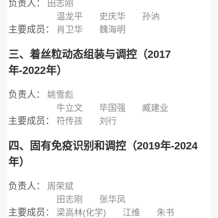
负责人：
田志刚
温龙平
史庆华
孙汭
主要成员：
肖卫华
魏海明
三、着丝粒动态组装与调控（2017
年-2022年）
负责人：
姚雪彪
牛立文
毕国强
臧建业
主要成员：
符传孩
刘行
四、固有免疫识别和调控（2019年-2024
年）
负责人：
周荣斌
田志刚
张华凤
主要成员：
梁高林(化学)
江维
朱书