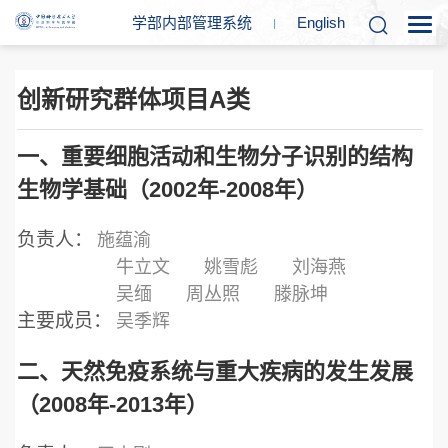
学部内部管理系统
En
glish
创新研究群体项目A类
一、重要细胞活动和生物分子识别的结构
生物学基础（2002年-2008年）
负责人：
施蕴渝
牛立文
姚雪彪
刘海燕
吴缅
周丛照
滕脉坤
主要成员：
吴季辉
二、天然免疫系统与重大疾病的发生发展
（2008年-2013年）