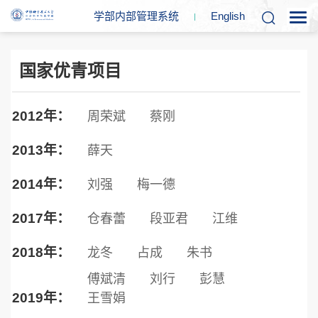
学部内部管理系统
En
glish
国家优青项目
2012年：
周荣斌
蔡刚
2013年：
薛天
2014年：
刘强
梅一德
2017年：
仓春蕾
段亚君
江维
2018年：
龙冬
占成
朱书
傅斌清
刘行
彭慧
2019年：
王雪娟