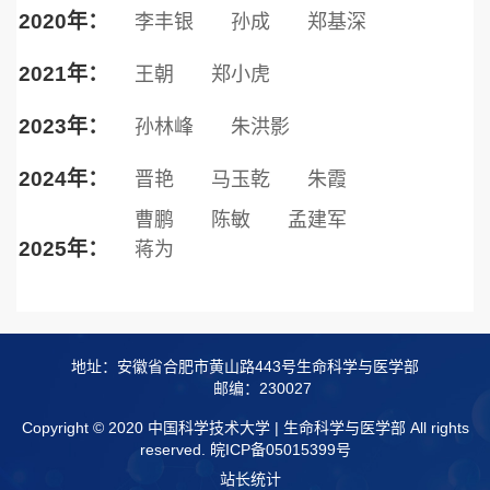
2020年：
李丰银
孙成
郑基深
2021年：
王朝
郑小虎
2023年：
孙林峰
朱洪影
2024年：
晋艳
马玉乾
朱霞
曹鹏
陈敏
孟建军
2025年：
蒋为
地址：安徽省合肥市黄山路443号生命科学与医学部
邮编：230027
Copyright © 2020 中国科学技术大学 | 生命科学与医学部 All rights
reserved.
皖ICP备05015399号
站长统计