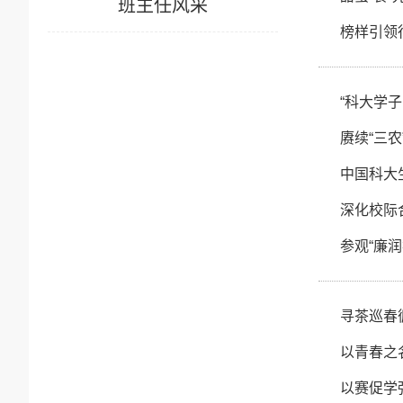
班主任风采
榜样引领
“科大学
赓续“三
中国科大
深化校际
参观“廉
寻茶巡春
以青春之
以赛促学