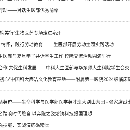
行动——对话生医部优秀前辈
子皖美行”生物医药专场走进亳州
农”情怀，践行劳动教育 ——生医部开展劳动主题实践活动
生医部与复旦学子共话学生工作 校际交流活动圆满举行
合作 共促生科发展——中科大生医部与华东师大生科院学生会交
润初心”中国科大廉洁文化教育基地——附属第一医院2024级临
循英迹——生命科学与医学部医学英才班大别山茶园 - 张家店烈
名踏响时代跫音 以奔跑之姿熔铸科技报国理想
强技能，实战演练砺精兵