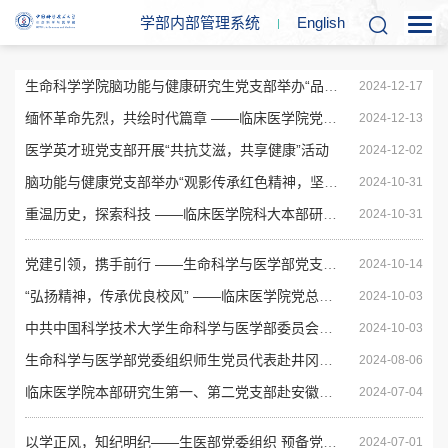
学部内部管理系统
En
glish
生命科学学院脑功能与健康研究生党支部举办“品书香共成长，扬帆新起航”主题党日活动
2024-12-17
缅怀革命先烈，共绘时代篇章 ——临床医学院党总支开展主题党日活动
2024-12-13
医学英才班党支部开展“共抗艾滋，共享健康”活动
2024-12-02
脑功能与健康党支部举办“观影传承红色精神，坚定信念共筑未来”主题党日活动
2024-10-31
重温历史，探索科技 ——临床医学院科大本部研究生第一党支部和第二党支部主题党日活动
2024-10-31
党建引领，携手前行 ——生命科学与医学部党支部工作例会走进蜀山经开区政府与企业
2024-10-14
“弘扬精神，传承优良校风” ——临床医学院党总支开展校风传承月活动
2024-10-03
中共中国科学技术大学生命科学与医学部委员会开展2024年度“两优一先”表彰大会
2024-10-03
生命科学与医学部党委组织师生党员代表赴井冈山开展党务工作培训
2024-08-06
临床医学院本部研究生第一、第二党支部赴安徽金寨干部学院开展庆祝建党103周年共建活动
2024-07-04
以学正风，知纪明纪——生医部党委组织 预备党员宣誓仪式暨党课教育活动
2024-07-01